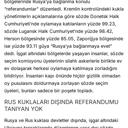
bölgelerinde Rusya’ya bağlanma konulu
“referandumlar” düzenledi. Kremlin kontrolündeki kukla
yönetimlerin açıklamalarına göre sözde Donetsk Halk
Cumhuriyeti’nde oylamaya katılanların yüzde 99.23,
sözde Lugansk Halk Cumhuriyet’nde yüzde 98.42,
Herson bölgesinde yüzde 85.05, Zaporijjya bölgesinde
ise yüzde 93.11 güya “Rusya’ya bağlanmaya evet”
dedi. İşgal altındaki bölgelerde yaşayan insanlar, sözde
seçim komisyonu üyelerinin silahlı askerlerle birlikte ev
ev dolaşarak herkesi oylamaya katılmaya zorladığını
bildiriyor. İnsanları kapı önünde hiçbir gizlilik olmadan
oy pusulasını doldurmaya zorlayan sözde seçim
üyeleri, bunları sadece bir poşete topladı.
RUS KUKLALARI DIŞINDA REFERANDUMU
TANIYAN YOK
Rusya ve Rus kuklası devletler dışında, işgal altındaki
Ukrayna topraklarında düzenlenen yasa dışı sözde