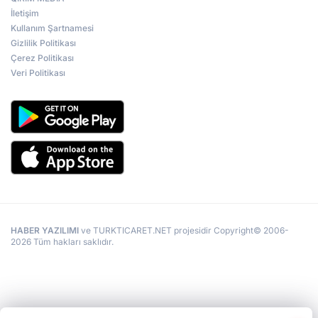
İletişim
Kullanım Şartnamesi
Gizlilik Politikası
Çerez Politikası
Veri Politikası
HABER YAZILIMI
ve TURKTICARET.NET projesidir Copyright© 2006-
2026 Tüm hakları saklıdır.