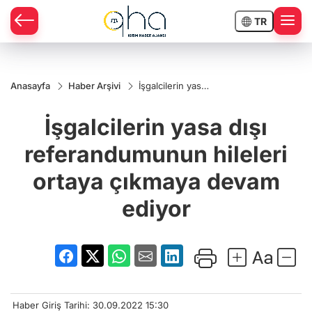
TR
Anasayfa
Haber Arşivi
İşgalcilerin yasa
dışı
referandumunun
İşgalcilerin yasa dışı
hileleri ortaya
çıkmaya devam
ediyor
referandumunun hileleri
ortaya çıkmaya devam
ediyor
Haber Giriş Tarihi: 30.09.2022 15:30