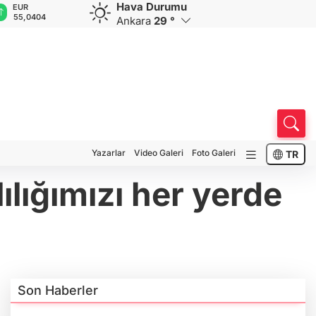
Hava Durumu
GBP
CHF
CAD
RUB
A
64,1728
58,8708
34,0208
0,5797
1
Ankara
29 °
Yazarlar
Video Galeri
Foto Galeri
TR
lığımızı her yerde
Son Haberler