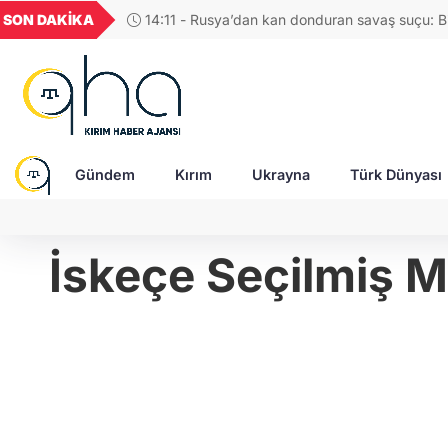
GEL
TND
BGN
VND
SON DAKİKA
14:07 - Avrupa Birliği, Rus askerî sanayi kompl
24
18,2398
16,2345
27,9743
0,0018
yaptırımlarla vurdu
Gündem
Kırım
Ukrayna
Türk Dünyası
İskeçe Seçilmiş M