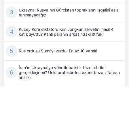
Ukrayna: Rusya'nın Gürcistan topraklarını işgalini asla
tanımayacağız!
Kuzey Kore diktatörü Kim Jong-un servetini nasıl 4
kat büyüttü? Kanlı paranın arkasındaki ittifak!
Rus ordusu Sumı'yı vurdu: En az 10 yaralı!
İran'ın Ukrayna'ya yönelik balistik füze tehdidi
gerçekleşir mi? Ünlü profesörden ezber bozan Tahran
analizi
Yekaterinburg'da SİHA saldırısı: Savaş destekçisi
Wildberries'in lojistik merkezi yine alev aldı
Ayancık alarma geçti: Aliköy açıklarında İHA görüldü!