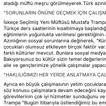
atadığı müftü meşru görülmeyerek Türk azınlı
"SORUNLARIN ÖNÜNE GEÇMEK İÇİN ÇALIŞ
İskeçe Seçilmiş Yeni Müftüsü Mustafa Tramp
Türkçe ders saatlerinin kısaltılmaya başlandığ
eğitimlerin yoğunlukta verilmesi gerektiğinin 
Azınlığının sosyal sorunlarına değinerek, "Kü
çocukları olumsuz etkileyen birçok faktör var.
farklı kültürler mevcut. Bunlara sosyal medya 
Bakıyorsunuz bu kültür sizin temel değerleri
aile ve gençlerimize yönelik çalışmalar yapac
"HAKLILIĞIMIZI HER YERDE ANLATMAYA ÇA
Ayrıca en büyük çalışmasının yetim çocuklar
söz konusu çalışmalara devam edeceğini kayd
görevlilerinin çok iyi hizmetler sunduğunu ve 
Trampa "Bugün itibarıyla üstlendiğimiz bu em