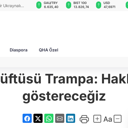
GAU/TRY
BIST 100
USD
EUR
eksini yeni
6.635,40
13.826,74
47,6971
55,0404
Diaspora
QHA Özel
üftüsü Trampa: Haklı
göstereceğiz