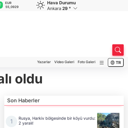
Hava Durumu
GBP
CHF
CAD
RUB
64,2218
58,9984
33,9703
0,5839
Ankara
29 °
Yazarlar
Video Galeri
Foto Galeri
TR
alı oldu
Son Haberler
Rusya, Harkiv bölgesinde bir köyü vurdu:
2 yaralı!