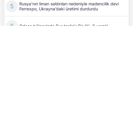
Rusya’nın liman saldırıları nedeniyle madencilik devi
Ferrexpo, Ukrayna’daki üretimi durdurdu
Odesa bölgesinde Rus terörü: Bir ölü, 8 yaralı!
Rus işgalciler Herson’da gıda taşıyan kamyonu
SİHA’yla vurdu
Cephedeki kayıpların ardından Putin, komuta
kademesini değiştirdi
Alman basını: Ukrayna'ya İHA sağlayan şirketin
CEO'suna suikast planı engellendi