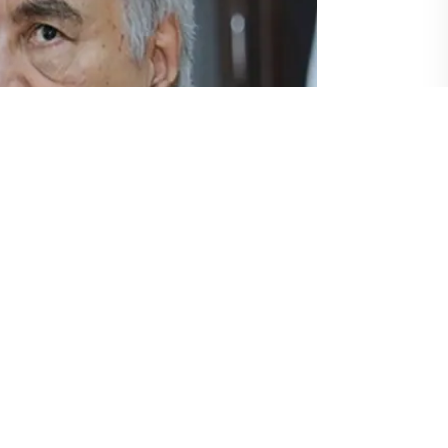
 Genaral Hafter arasındaki çatışmalar
kenin doğusundaki silahlı lider Halife