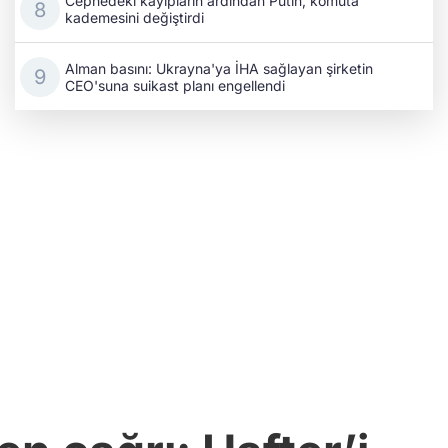
Cephedeki kayıpların ardından Putin, komuta
kademesini değiştirdi
Alman basını: Ukrayna'ya İHA sağlayan şirketin
CEO'suna suikast planı engellendi