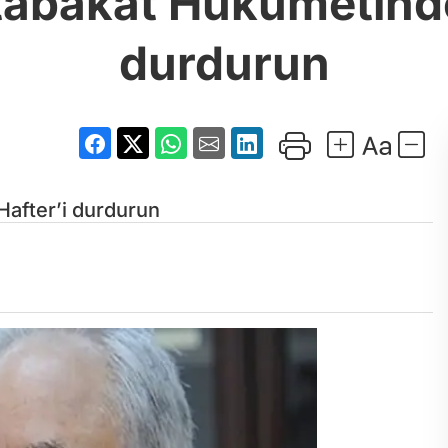
tabakat Hükûmetinden
durdurun
Hafter’i durdurun