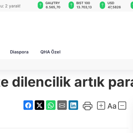
GAU/TRY
BIST 100
USD
EUR
CEO'su bombalı
018
6.565,70
13.703,13
47,5826
55,0929
Diaspora
QHA Özel
e dilencilik artık par