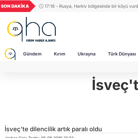
UYU
GEL
TND
BGN
VND
SON DAKİKA
17:04 - Rus ordusuna SİHA üreten şirketin 
1,1854
18,1960
16,2453
28,0626
0,0
saldırıda ağır yaralandı
Gündem
Kırım
Ukrayna
Türk Dünyası
İsveç't
İsveç'te dilencilik artık paralı oldu