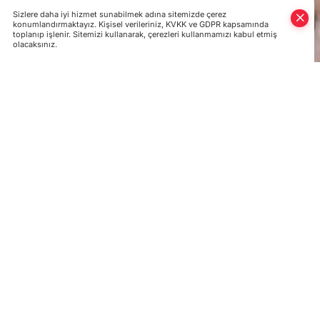
Sizlere daha iyi hizmet sunabilmek adına sitemizde çerez
konumlandırmaktayız. Kişisel verileriniz, KVKK ve GDPR kapsamında
toplanıp işlenir. Sitemizi kullanarak, çerezleri kullanmamızı kabul etmiş
olacaksınız.
Libya’da Ulusal Mutabakat Hükümeti (UMH) ve
sürüyor. UMH’den Birleşmiş Milletler'e (BM) ül