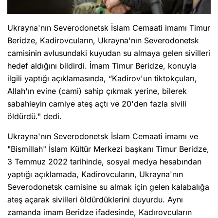
Ukrayna'nın Severodonetsk İslam Cemaati imamı Timur
Beridze, Kadirovcuların, Ukrayna'nın Severodonetsk
camisinin avlusundaki kuyudan su almaya gelen sivilleri
hedef aldığını bildirdi. İmam Timur Beridze, konuyla
ilgili yaptığı açıklamasında, “Kadirov'un tiktokçuları,
Allah'ın evine (cami) sahip çıkmak yerine, bilerek
sabahleyin camiye ateş açtı ve 20'den fazla sivili
öldürdü." dedi.
Ukrayna'nın Severodonetsk İslam Cemaati imamı ve
"Bismillah" İslam Kültür Merkezi başkanı Timur Beridze,
3 Temmuz 2022 tarihinde, sosyal medya hesabından
yaptığı açıklamada, Kadirovcuların, Ukrayna'nın
Severodonetsk camisine su almak için gelen kalabalığa
ateş açarak sivilleri öldürdüklerini duyurdu. Aynı
zamanda imam Beridze ifadesinde, Kadırovcuların