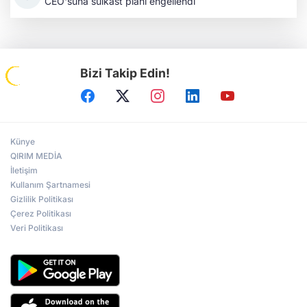
CEO'suna suikast planı engellendi
Bizi Takip Edin!
Künye
QIRIM MEDİA
İletişim
Kullanım Şartnamesi
Gizlilik Politikası
Çerez Politikası
Veri Politikası