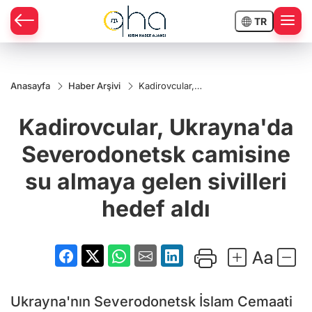
TR
Anasayfa
Haber Arşivi
Kadirovcular,
Ukrayna'da
Severodonetsk
Kadirovcular, Ukrayna'da
camisine su
almaya gelen
sivilleri hedef
Severodonetsk camisine
aldı
su almaya gelen sivilleri
hedef aldı
Ukrayna'nın Severodonetsk İslam Cemaati