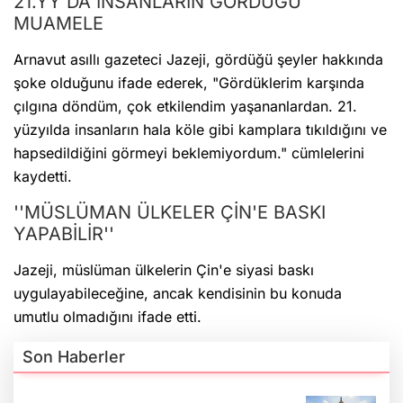
21.YY'DA İNSANLARIN GÖRDÜĞÜ
MUAMELE
Arnavut asıllı gazeteci Jazeji, gördüğü şeyler hakkında
şoke olduğunu ifade ederek, "Gördüklerim karşında
çılgına döndüm, çok etkilendim yaşananlardan. 21.
yüzyılda insanların hala köle gibi kamplara tıkıldığını ve
hapsedildiğini görmeyi beklemiyordum." cümlelerini
kaydetti.
''MÜSLÜMAN ÜLKELER ÇİN'E BASKI
YAPABİLİR''
Jazeji, müslüman ülkelerin Çin'e siyasi baskı
uygulayabileceğine, ancak kendisinin bu konuda
umutlu olmadığını ifade etti.
Son Haberler