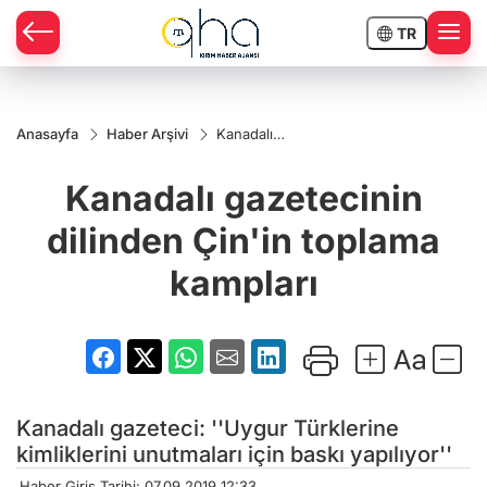
TR
Anasayfa
Haber Arşivi
Kanadalı
gazetecinin
dilinden
Kanadalı gazetecinin
Çin'in
toplama
kampları
dilinden Çin'in toplama
kampları
Kanadalı gazeteci: ''Uygur Türklerine
kimliklerini unutmaları için baskı yapılıyor''
Haber Giriş Tarihi: 07.09.2019 12:33