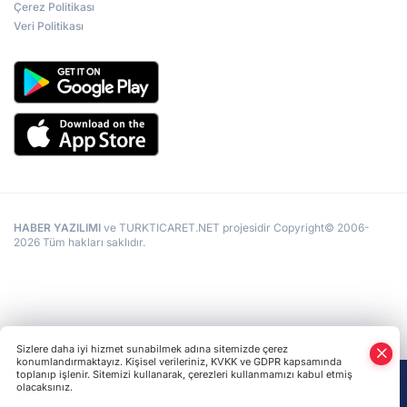
Çerez Politikası
Veri Politikası
HABER YAZILIMI
ve TURKTICARET.NET projesidir Copyright© 2006-
2026 Tüm hakları saklıdır.
Sizlere daha iyi hizmet sunabilmek adına sitemizde çerez
konumlandırmaktayız. Kişisel verileriniz, KVKK ve GDPR kapsamında
toplanıp işlenir. Sitemizi kullanarak, çerezleri kullanmamızı kabul etmiş
olacaksınız.
Anasayfa
Haber Ara
Yazarlar