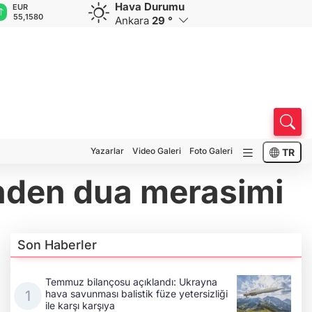
Hava Durumu
GBP
CHF
CAD
RUB
A
64,4159
59,0360
34,2245
0,5831
1
Ankara
29 °
Yazarlar
Video Galeri
Foto Galeri
TR
rinden dua merasimi
Son Haberler
Temmuz bilançosu açıklandı: Ukrayna
hava savunması balistik füze yetersizliği
ile karşı karşıya