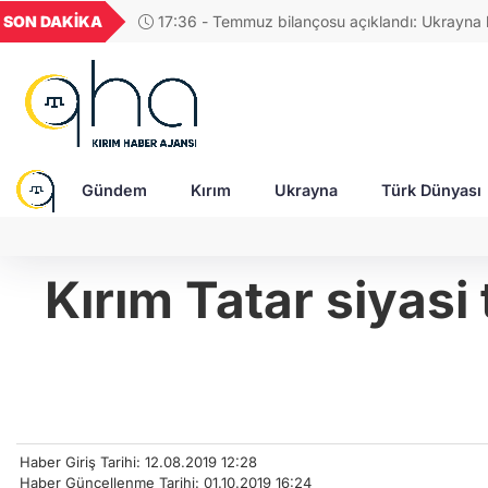
GEL
TND
BGN
VND
SON DAKİKA
17:48 - Rusya, Ukraynalı itfaiyecileri hedef aldı:
52
18,2388
16,2392
27,9743
0,0018
Gündem
Kırım
Ukrayna
Türk Dünyası
Kırım Tatar siyasi
Haber Giriş Tarihi: 12.08.2019 12:28
Haber Güncellenme Tarihi: 01.10.2019 16:24