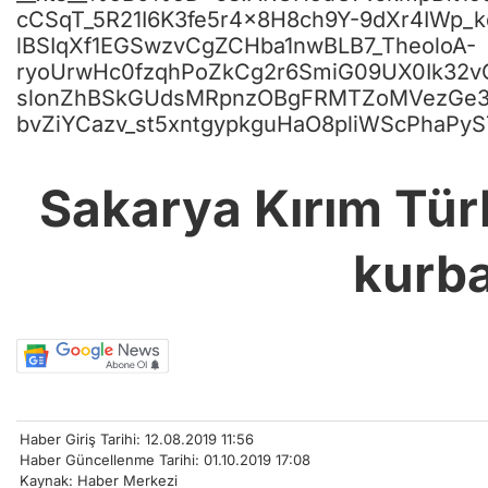
cCSqT_5R21I6K3fe5r4x8H8ch9Y-9dXr4IWp_
lBSIqXf1EGSwzvCgZCHba1nwBLB7_TheoloA-
ryoUrwHc0fzqhPoZkCg2r6SmiG09UX0Ik32
slonZhBSkGUdsMRpnzOBgFRMTZoMVezGe3ar
bvZiYCazv_st5xntgypkguHaO8pliWScPhaPyS
Sakarya Kırım Türk
kurba
Haber Giriş Tarihi: 12.08.2019 11:56
Haber Güncellenme Tarihi: 01.10.2019 17:08
Kaynak: Haber Merkezi