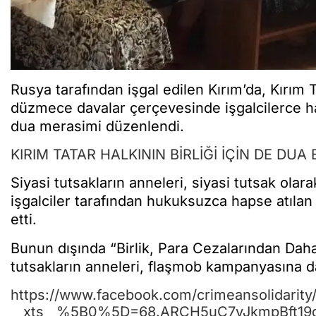
Rusya tarafından işgal edilen Kırım’da, Kırım T
düzmece davalar çerçevesinde işgalcilerce ha
dua merasimi düzenlendi.
KIRIM TATAR HALKININ BİRLİĞİ İÇİN DE DUA 
Siyasi tutsakların anneleri, siyasi tutsak ola
işgalciler tarafından hukuksuzca hapse atılan i
etti.
Bunun dışında “Birlik, Para Cezalarından Daha
tutsakların anneleri, flaşmob kampanyasına da
https://www.facebook.com/crimeansolidarit
__xts__%5B0%5D=68.ARCH5uC7vJkmpBft19