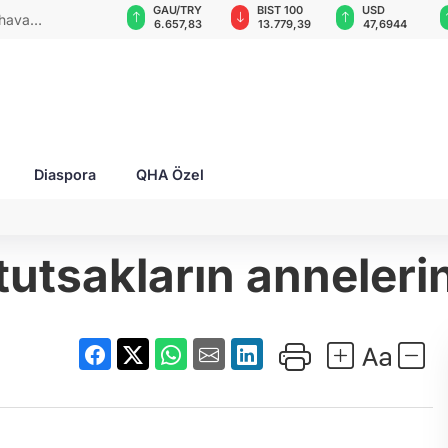
GAU/TRY
BIST 100
USD
EUR
 2 yaralı!
6.657,83
13.779,39
47,6944
55,1580
Diaspora
QHA Özel
 tutsakların annele