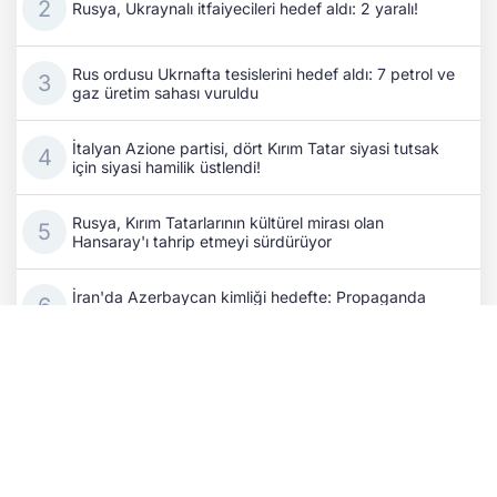
Rusya, Ukraynalı itfaiyecileri hedef aldı: 2 yaralı!
Rus ordusu Ukrnafta tesislerini hedef aldı: 7 petrol ve
gaz üretim sahası vuruldu
İtalyan Azione partisi, dört Kırım Tatar siyasi tutsak
için siyasi hamilik üstlendi!
Rusya, Kırım Tatarlarının kültürel mirası olan
Hansaray'ı tahrip etmeyi sürdürüyor
İran'da Azerbaycan kimliği hedefte: Propaganda
faaliyetleri arttı!
Azerbaycan Dışişleri Bakanı Bayramov, Ukrayna Millî
Güvenlik ve Savunma Konseyi Sekreteri ile bir araya
geldi
Rus işgalciler Ukraynalılara ait 34 binden fazla konutu
gasp etti