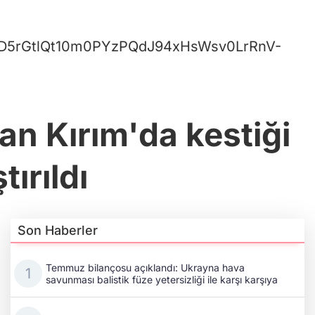
D5rGtlQt10m0PYzPQdJ94xHsWsv0LrRnV-
an Kırım'da kestiği
ırıldı
Son Haberler
Temmuz bilançosu açıklandı: Ukrayna hava
savunması balistik füze yetersizliği ile karşı karşıya