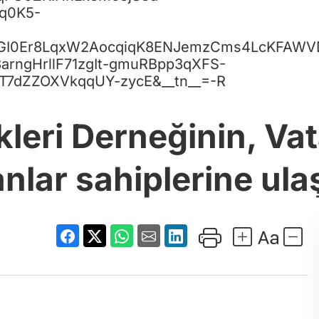
kq0K5-
vGI0Er8LqxW2AocqiqK8ENJemzCms4LcKFAWV
ngHrllF71zgIt-gmuRBpp3qXFS-
T7dZZOXVkqqUY-zycE&__tn__=-R
leri Derneğinin, Vat
nlar sahiplerine ulaşt