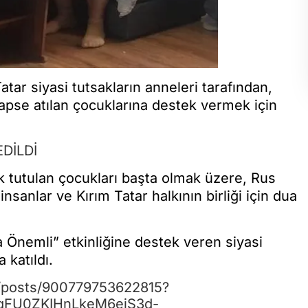
atar siyasi tutsakların anneleri tarafından,
pse atılan çocuklarına destek vermek için
EDİLDİ
rak tutulan çocukları başta olmak üzere, Rus
nsanlar ve Kırım Tatar halkının birliği için dua
 Önemli” etkinliğine destek veren siyasi
 katıldı.
y/posts/900779753622815?
qFU0ZKIHnLkeM6ejS3d-