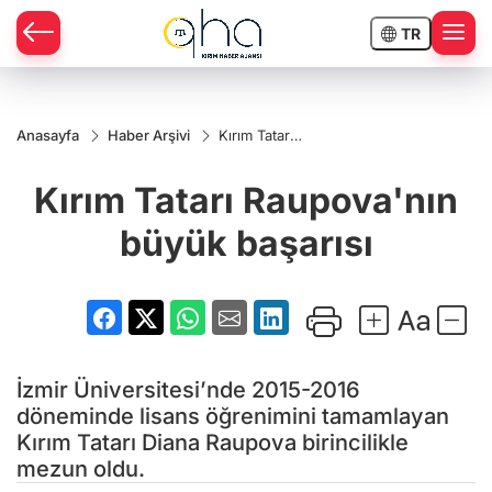
TR
Anasayfa
Haber Arşivi
Kırım Tatarı
Raupova'nın
büyük
Kırım Tatarı Raupova'nın
başarısı
büyük başarısı
İzmir Üniversitesi’nde 2015-2016
döneminde lisans öğrenimini tamamlayan
Kırım Tatarı Diana Raupova birincilikle
mezun oldu.