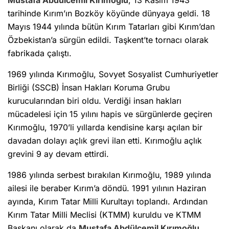
Mustafa Abdülcemil Kırımoğlu
, 13 Kasım 1943
tarihinde Kırım’ın Bozköy köyünde dünyaya geldi. 18
Mayıs 1944 yılında bütün Kırım Tatarları gibi Kırım’dan
Özbekistan’a sürgün edildi. Taşkent’te tornacı olarak
fabrikada çalıştı.
1969 yılında Kırımoğlu, Sovyet Sosyalist Cumhuriyetler
Birliği (SSCB) İnsan Hakları Koruma Grubu
kurucularından biri oldu. Verdiği insan hakları
mücadelesi için 15 yılını hapis ve sürgünlerde geçiren
Kırımoğlu, 1970’li yıllarda kendisine karşı açılan bir
davadan dolayı açlık grevi ilan etti. Kırımoğlu açlık
grevini 9 ay devam ettirdi.
1986 yılında serbest bırakılan Kırımoğlu, 1989 yılında
ailesi ile beraber Kırım’a döndü. 1991 yılının Haziran
ayında, Kırım Tatar Milli Kurultayı toplandı. Ardından
Kırım Tatar Milli Meclisi (KTMM) kuruldu ve KTMM
Başkanı olarak da
Mustafa Abdülcemil Kırımoğlu