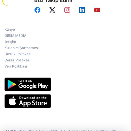
Bizi Takip Edin!
Künye
QIRIM MEDİA
İletişim
Kullanım Şartnamesi
Gizlilik Politikası
Çerez Politikası
Veri Politikası