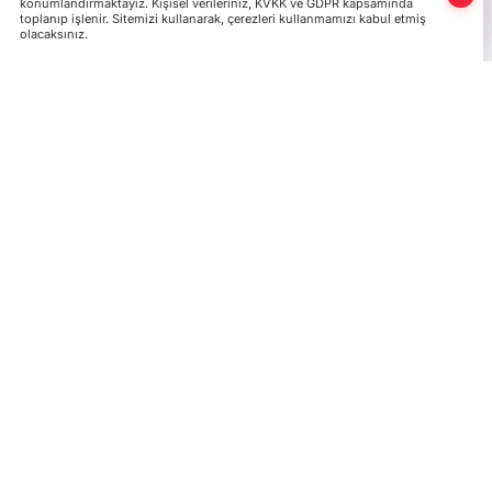
konumlandırmaktayız. Kişisel verileriniz, KVKK ve GDPR kapsamında
toplanıp işlenir. Sitemizi kullanarak, çerezleri kullanmamızı kabul etmiş
olacaksınız.
Kırgızistan Ulusal Bankası tarafından 2004 yıl
ettiği Kırgız Companion Bankası, Rus ödeme si
askıya aldığını bildirdi.
Kırgız bankası Companion, 4 Ekim 2022'den b
Rus ödeme sistemi Mir aracılığıyla yapılan işle