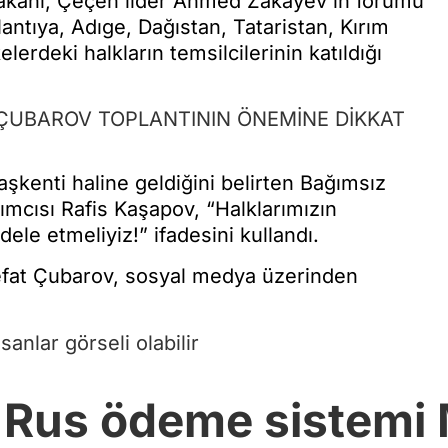
akanı, Çeçen lider Ahmed Zakayev'in forumu
lantıya, Adıge, Dağıstan, Tataristan, Kırım
erdeki halkların temsilcilerinin katıldığı
T ÇUBAROV TOPLANTININ ÖNEMİNE DİKKAT
şkenti haline geldiğini belirten Bağımsız
mcısı Rafis Kaşapov, “Halklarımızın
le etmeliyiz!” ifadesini kullandı.
 Refat Çubarov, sosyal medya üzerinden
 Rus ödeme sistemi M