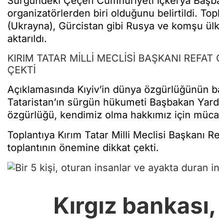
Sürgündeki Çeçen Cumhuriyeti İçkerya Başb
organizatörlerden biri olduğunu belirtildi. Top
(Ukrayna), Gürcistan gibi Rusya ve komşu ülkel
aktarıldı.
KIRIM TATAR MİLLİ MECLİSİ BAŞKANI REFA
ÇEKTİ
Açıklamasında Kıyiv’in dünya özgürlüğünün ba
Tataristan’ın sürgün hükumeti Başbakan Yardı
özgürlüğü, kendimiz olma hakkımız için mücade
Toplantıya Kırım Tatar Milli Meclisi Başkanı
toplantının önemine dikkat çekti.
Kırgız bankası,