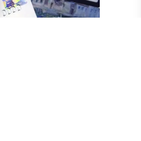
ında bir mikro kredi kuruluşu olarak tescil
stemi Mir aracılığıyla yapılan işlemleri
u yana işlem merkezinin kararı nedeniyle
mleri askıya aldı. Diğer Kırgız bankalarının