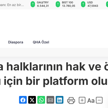
GAU/TRY
BIST 100
USD
EUR
z kirliliği
6.544,31
13.780,05
47,5943
55,0592
Diaspora
QHA Özel
 halklarının hak ve 
için bir platform ol