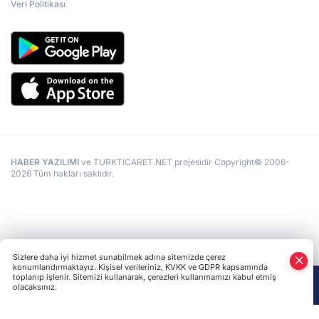
Veri Politikası
HABER YAZILIMI
ve TURKTICARET.NET projesidir Copyright© 2006-
2026 Tüm hakları saklıdır.
Sizlere daha iyi hizmet sunabilmek adına sitemizde çerez
konumlandırmaktayız. Kişisel verileriniz, KVKK ve GDPR kapsamında
toplanıp işlenir. Sitemizi kullanarak, çerezleri kullanmamızı kabul etmiş
olacaksınız.
Anasayfa
Haber Ara
Yazarlar