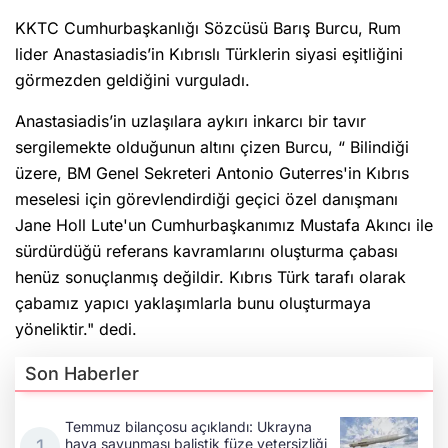
KKTC Cumhurbaşkanlığı Sözcüsü Barış Burcu, Rum
lider Anastasiadis’in Kıbrıslı Türklerin siyasi eşitliğini
görmezden geldiğini vurguladı.
Anastasiadis’in uzlaşılara aykırı inkarcı bir tavır
sergilemekte olduğunun altını çizen Burcu, “ Bilindiği
üzere, BM Genel Sekreteri Antonio Guterres'in Kıbrıs
meselesi için görevlendirdiği geçici özel danışmanı
Jane Holl Lute'un Cumhurbaşkanımız Mustafa Akıncı ile
sürdürdüğü referans kavramlarını oluşturma çabası
henüz sonuçlanmış değildir. Kıbrıs Türk tarafı olarak
çabamız yapıcı yaklaşımlarla bunu oluşturmaya
yöneliktir." dedi.
Son Haberler
Temmuz bilançosu açıklandı: Ukrayna
hava savunması balistik füze yetersizliği