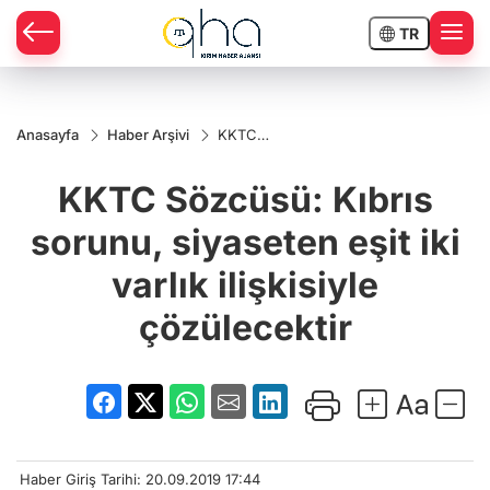
TR
Anasayfa
Haber Arşivi
KKTC
Sözcüsü:
Kıbrıs
KKTC Sözcüsü: Kıbrıs
sorunu,
siyaseten
eşit iki varlık
sorunu, siyaseten eşit iki
ilişkisiyle
çözülecektir
varlık ilişkisiyle
çözülecektir
Haber Giriş Tarihi: 20.09.2019 17:44