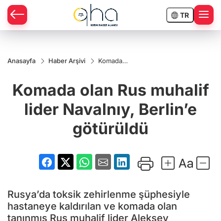
TR
Anasayfa
Haber Arşivi
Komada
olan Rus
muhalif
Komada olan Rus muhalif
lider
Navalnıy,
Berlin’e
lider Navalnıy, Berlin’e
götürüldü
götürüldü
Rusya’da toksik zehirlenme şüphesiyle
hastaneye kaldırılan ve komada olan
tanınmış Rus muhalif lider Aleksey