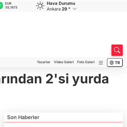
Hava Durumu
EUR
GBP
CHF
CAD
R
55,1673
64,4189
59,0387
34,2187
0
Ankara
29 °
Yazarlar
Video Galeri
Foto Galeri
TR
arından 2'si yurda
Son Haberler