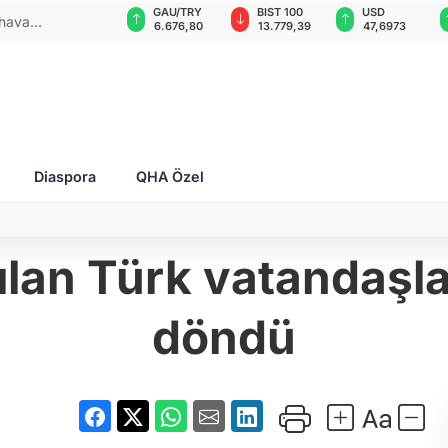
VND
GAU/TRY
BIST 100
USD
alı itfaiyecileri hedef aldı: 2 yaralı!
0,0018
6.676,80
13.779,39
47,6973
Diaspora
QHA Özel
ılan Türk vatandaşl
döndü