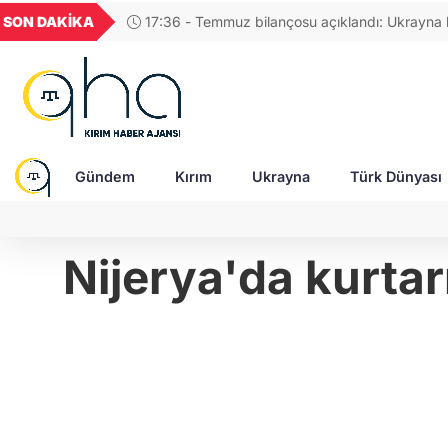
UYU
GEL
TND
BGN
SON DAKİKA
17:48 - Rusya, Ukrayn
55
1,1854
18,2404
16,2406
27,9743
Gündem
Kırım
Ukrayna
Türk Dünyası
Nijerya'da kurtar