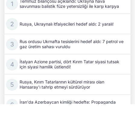
Temmuz bilançosu açıklandı: Ukrayna hava
savunması balistik füze yetersizliği ile karşı karşıya
Rusya, Ukraynalı itfaiyecileri hedef aldı: 2 yaralı!
Rus ordusu Ukrnafta tesislerini hedef aldı: 7 petrol ve
gaz üretim sahası vuruldu
İtalyan Azione partisi, dört Kırım Tatar siyasi tutsak
için siyasi hamilik üstlendi!
Rusya, Kırım Tatarlarının kültürel mirası olan
Hansaray'ı tahrip etmeyi sürdürüyor
İran'da Azerbaycan kimliği hedefte: Propaganda
faaliyetleri arttı!
Azerbaycan Dışişleri Bakanı Bayramov, Ukrayna Millî
Güvenlik ve Savunma Konseyi Sekreteri ile bir araya
geldi