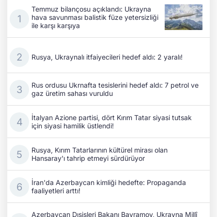
Temmuz bilançosu açıklandı: Ukrayna
hava savunması balistik füze yetersizliği
ile karşı karşıya
Rusya, Ukraynalı itfaiyecileri hedef aldı: 2 yaralı!
Rus ordusu Ukrnafta tesislerini hedef aldı: 7 petrol ve
gaz üretim sahası vuruldu
İtalyan Azione partisi, dört Kırım Tatar siyasi tutsak
için siyasi hamilik üstlendi!
Rusya, Kırım Tatarlarının kültürel mirası olan
Hansaray'ı tahrip etmeyi sürdürüyor
İran'da Azerbaycan kimliği hedefte: Propaganda
faaliyetleri arttı!
Azerbaycan Dışişleri Bakanı Bayramov, Ukrayna Millî