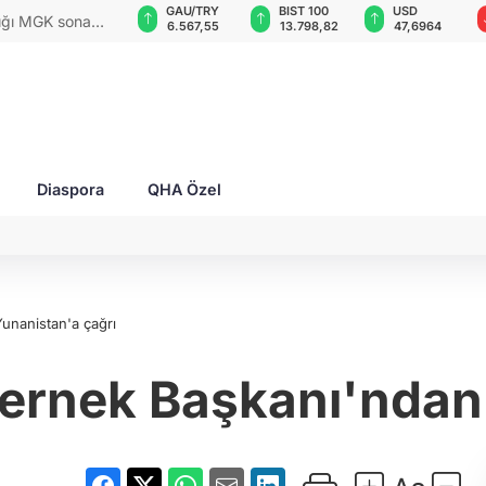
GAU/TRY
BIST 100
USD
EUR
rları ile Ahıska
6.567,55
13.798,82
47,6964
54,9860
yaşatmaya
Diaspora
QHA Özel
unanistan'a çağrı
Dernek Başkanı'ndan