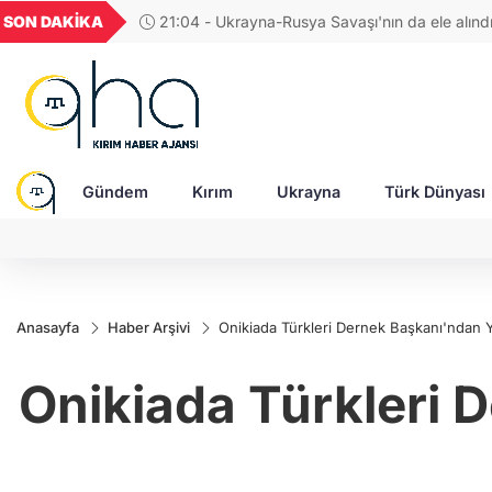
GEL
TND
BGN
VND
SON DAKİKA
17:38 - Araştırmacı yazar Gündoğdu: Kırım Tata
24
18,2395
16,2343
27,9743
0,0018
Türkleri ortak Türk kültürünün birçok unsurunu 
devam ediyor
Gündem
Kırım
Ukrayna
Türk Dünyası
Anasayfa
Haber Arşivi
Onikiada Türkleri Dernek Başkanı'ndan Y
Onikiada Türkleri 