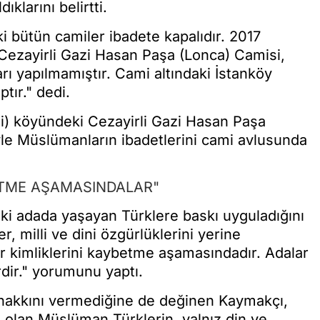
klarını belirtti.
bütün camiler ibadete kapalıdır. 2017
Cezayirli Gazi Hasan Paşa (Lonca) Camisi,
rı yapılmamıştır. Cami altındaki İstanköy
tır." dedi.
i) köyündeki Cezayirli Gazi Hasan Paşa
le Müslümanların ibadetlerini cami avlusunda
ETME AŞAMASINDALAR"
iki adada yaşayan Türklere baskı uyguladığını
, milli ve dini özgürlüklerini yerine
kimliklerini kaybetme aşamasındadır. Adalar
dir." yorumunu yaptı.
 hakkını vermediğine de değinen Kaymakçı,
 olan Müslüman Türklerin, yalnız din ve