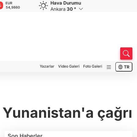
Hava Durumu
GBP
CHF
CAD
RUB
A
64,2050
58,6959
33,9959
0,5835
1
Ankara
30 °
Yazarlar
Video Galeri
Foto Galeri
TR
 Yunanistan'a çağrı
Son Haberler