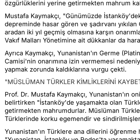
özgürlüklerini yerine getirmekten mahrum kaldı
Mustafa Kaymakçı, "Günümüzde İstanköy'deki 
depreminde hasar gören ve şadırvanı yıkılan 
aradan iki yıl geçmiş olmasına karşın onarımla
Vakıf Malları Yönetimine ait dükkanlar da harap
Ayrıca Kaymakçı, Yunanistan'ın Germe (Platin
Camisi'nin onarımına izin vermemesi nedeniy
yapmak zorunda kaldıklarına vurgu çekti.
"MÜSLÜMAN TÜRKLER KİMLİKLERİNİ KAYB
Prof. Dr. Mustafa Kaymakçı, Yunanistan'ın on
belirtirken "İstanköy'de yaşamakta olan Türkler
getirmekten mahrumdurlar. Müslüman Türkler 
Türklerinde korku egemendir ve sindirilmişler
Yunanistan'ın Türklere ana dillerini öğrenme
"Yunanistan, İstanköy ve Rodos'ta yaşamakta