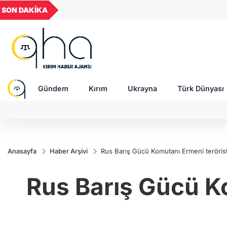
GEL
TND
BGN
VND
SON DAKİKA
17:58 - Rusya'da Müslüman din adamına, "Tatar
20
18,1976
16,2301
28,0626
0,0018
tasvir eden tablolar nedeniyle para cezası!
Gündem
Kırım
Ukrayna
Türk Dünyası
Anasayfa
Haber Arşivi
Rus Barış Gücü Komutanı Ermeni terörist
Rus Barış Gücü Ko