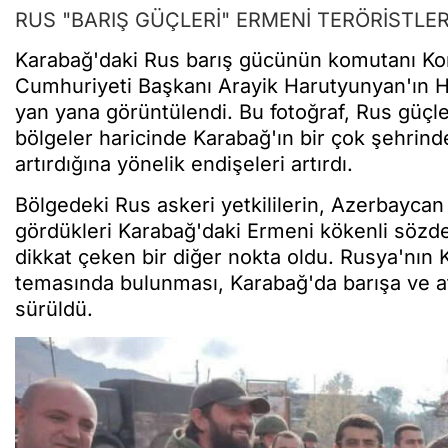
RUS "BARIŞ GÜÇLERİ" ERMENİ TERÖRİSTLE
Karabağ'daki Rus barış gücünün komutanı Ko
Cumhuriyeti Başkanı Arayik Harutyunyan'ın Han
yan yana görüntülendi. Bu fotoğraf, Rus güçl
bölgeler haricinde Karabağ'ın bir çok şehrinde
artırdığına yönelik endişeleri artırdı.
Bölgedeki Rus askeri yetkililerin, Azerbaycan 
gördükleri Karabağ'daki Ermeni kökenli sözde l
dikkat çeken bir diğer nokta oldu. Rusya'nın Ka
temasında bulunması, Karabağ'da barışa ve at
sürüldü.