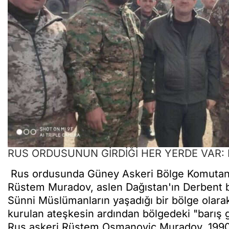
RUS ORDUSUNUN GİRDİĞİ HER YERDE VAR
Rus ordusunda Güney Askeri Bölge Komutan 
Rüstem Muradov, aslen Dağıstan'ın Derbent 
Sünni Müslümanların yaşadığı bir bölge olarak
kurulan ateşkesin ardından bölgedeki "barış 
Rus askeri Rüstem Osmanoviç Muradov, 1990 