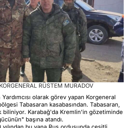
: KORGENERAL RÜSTEM MURADOV
Yardımcısı olarak görev yapan Korgeneral
bölgesi Tabasaran kasabasından. Tabasaran,
 biliniyor. Karabağ'da Kremlin'in gözetiminde
gücünün" başına atandı.
yılından bu yana Rus ordusunda çeşitli