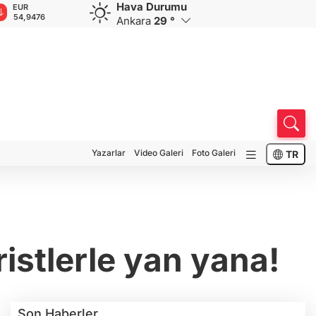
Hava Durumu
GBP
CHF
CAD
RUB
A
64,1651
58,5580
33,9251
0,5834
1
Ankara
29 °
Yazarlar
Video Galeri
Foto Galeri
TR
istlerle yan yana!
Son Haberler