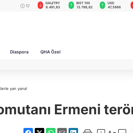
GAU/TRY
BIST 100
USD
EUR
 zaferlerini"
6.491,83
13.798,82
47,5866
54,9476
Diaspora
QHA Özel
lerle yan yana!
mutanı Ermeni terör