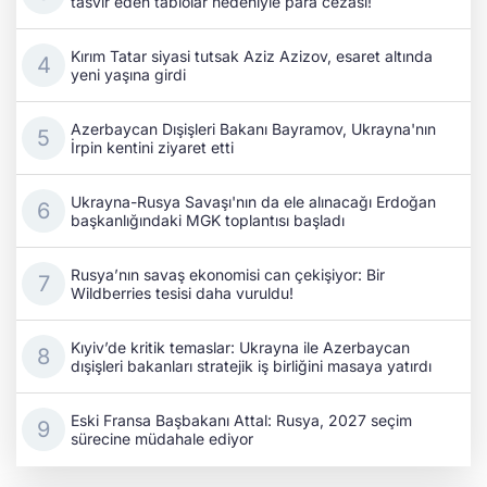
tasvir eden tablolar nedeniyle para cezası!
Kırım Tatar siyasi tutsak Aziz Azizov, esaret altında
yeni yaşına girdi
Azerbaycan Dışişleri Bakanı Bayramov, Ukrayna'nın
İrpin kentini ziyaret etti
Ukrayna-Rusya Savaşı'nın da ele alınacağı Erdoğan
başkanlığındaki MGK toplantısı başladı
Rusya’nın savaş ekonomisi can çekişiyor: Bir
Wildberries tesisi daha vuruldu!
Kıyiv’de kritik temaslar: Ukrayna ile Azerbaycan
dışişleri bakanları stratejik iş birliğini masaya yatırdı
Eski Fransa Başbakanı Attal: Rusya, 2027 seçim
sürecine müdahale ediyor