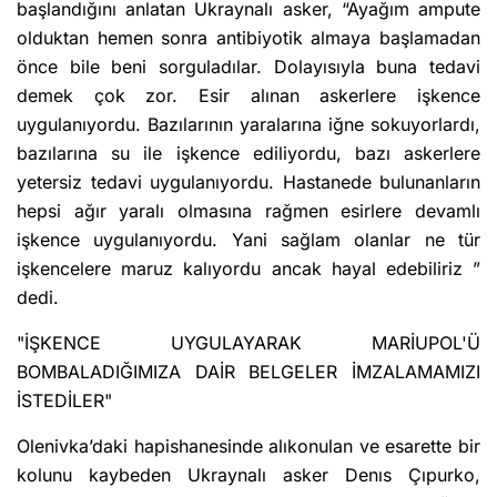
başlandığını anlatan Ukraynalı asker, “Ayağım ampute
olduktan hemen sonra antibiyotik almaya başlamadan
önce bile beni sorguladılar. Dolayısıyla buna tedavi
demek çok zor. Esir alınan askerlere işkence
uygulanıyordu. Bazılarının yaralarına iğne sokuyorlardı,
bazılarına su ile işkence ediliyordu, bazı askerlere
yetersiz tedavi uygulanıyordu. Hastanede bulunanların
hepsi ağır yaralı olmasına rağmen esirlere devamlı
işkence uygulanıyordu. Yani sağlam olanlar ne tür
işkencelere maruz kalıyordu ancak hayal edebiliriz ”
dedi.
"İŞKENCE UYGULAYARAK MARİUPOL'Ü
BOMBALADIĞIMIZA DAİR BELGELER İMZALAMAMIZI
İSTEDİLER"
Olenivka’daki hapishanesinde alıkonulan ve esarette bir
kolunu kaybeden Ukraynalı asker Denıs Çıpurko,