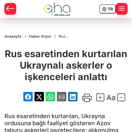
TR
Anasayfa
Haber Arşivi
Rus
esaretinden
kurtarılan
Rus esaretinden kurtarılan
Ukraynalı
askerler o
işkenceleri
Ukraynalı askerler o
anlattı
işkenceleri anlattı
Rus esaretinden kurtarılan, Ukrayna
ordusuna bağlı faaliyet gösteren Azov
taburu askerleri gazetecilere; alıkonulma