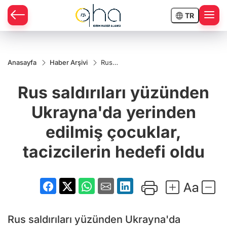
TR
Anasayfa
Haber Arşivi
Rus
saldırıları
yüzünden
Rus saldırıları yüzünden
Ukrayna'da
yerinden
edilmiş
Ukrayna'da yerinden
çocuklar,
tacizcilerin
edilmiş çocuklar,
hedefi
oldu
tacizcilerin hedefi oldu
Rus saldırıları yüzünden Ukrayna'da