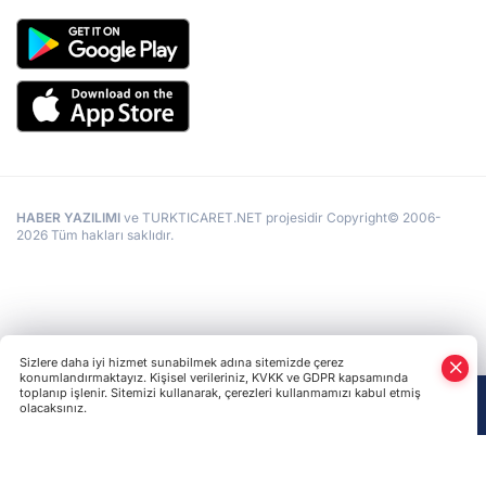
HABER YAZILIMI
ve TURKTICARET.NET projesidir Copyright© 2006-
2026 Tüm hakları saklıdır.
Sizlere daha iyi hizmet sunabilmek adına sitemizde çerez
konumlandırmaktayız. Kişisel verileriniz, KVKK ve GDPR kapsamında
toplanıp işlenir. Sitemizi kullanarak, çerezleri kullanmamızı kabul etmiş
olacaksınız.
Anasayfa
Haber Ara
Yazarlar