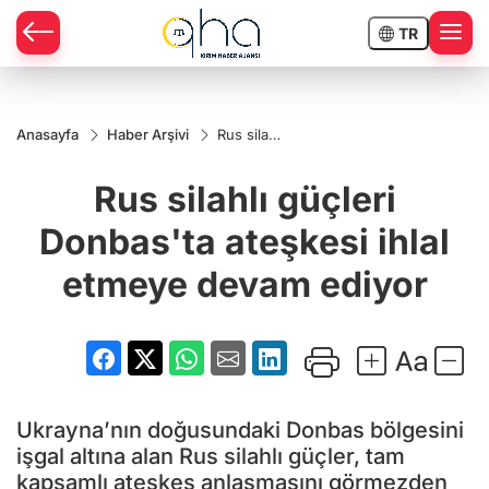
TR
Anasayfa
Haber Arşivi
Rus silahlı
güçleri
Donbas'ta
Rus silahlı güçleri
ateşkesi
ihlal
etmeye
Donbas'ta ateşkesi ihlal
devam
ediyor
etmeye devam ediyor
Ukrayna’nın doğusundaki Donbas bölgesini
işgal altına alan Rus silahlı güçler, tam
kapsamlı ateşkes anlaşmasını görmezden