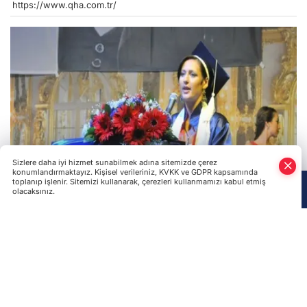
https://www.qha.com.tr/
Sizlere daha iyi hizmet sunabilmek adına sitemizde çerez
konumlandırmaktayız. Kişisel verileriniz, KVKK ve GDPR kapsamında
toplanıp işlenir. Sitemizi kullanarak, çerezleri kullanmamızı kabul etmiş
olacaksınız.
Anasayfa
Haber Ara
Yazarlar
Kırım'dan Türkiye Bursları'nı kazanarak Türkiye'de
öğrenimine başlayan Kırım Tatarlarının gururu Diana
Raupova, üniversiteden birincilik ile mezun oldu. "Nerede
yaşarsa yaşayayım vatanımı unutmam, güzel Kırım her