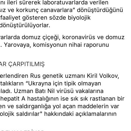
ını ileri sürerek laboratuvarlarda verilen
asız ve korkunç canavarlara” dönüştürdüğünü
faaliyet gösteren sözde biyolojik
dönüştürülüyorlar.
atuvarlarda domuz çiçeği, koronavirüs ve domuz
 etti. Yarovaya, komisyonun nihai raporunu
AR ÇARPITILMIŞ
ğerlendiren Rus genetik uzmanı Kiril Volkov,
talıkların “Ukrayna için tipik olmayan
ladı. Uzman Batı Nil virüsü vakalarına
epatit A hastalığının ise sık sık rastlanan bir
iren ve saldırganlığa yol açan maddelerin var
olojik saldırılar" hakkındaki açıklamalarının