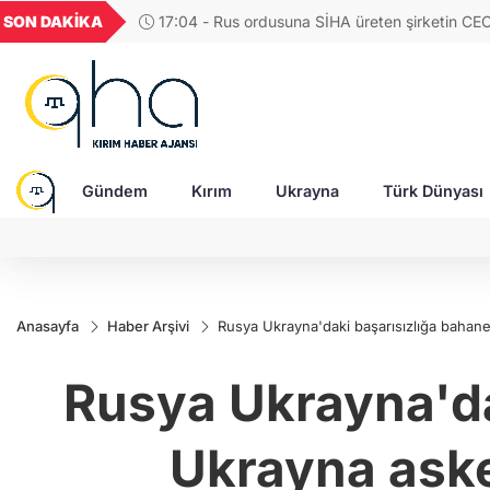
GEL
TND
BGN
VND
SON DAKİKA
17:04 - Rus ordusuna SİHA üreten şirketin CE
54
18,1955
16,2449
28,0626
0,0018
saldırıda ağır yaralandı
Gündem
Kırım
Ukrayna
Türk Dünyası
Anasayfa
Haber Arşivi
Rusya Ukrayna'daki başarısızlığa bahane
Rusya Ukrayna'dak
Ukrayna aske