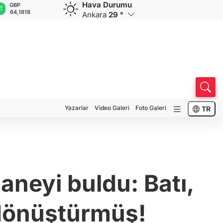
Hava Durumu
GBP
CHF
CAD
RUB
A
64,1818
58,9168
33,9453
0,5839
1
Ankara
29 °
Yazarlar
Video Galeri
Foto Galeri
TR
aneyi buldu: Batı,
 dönüştürmüş!