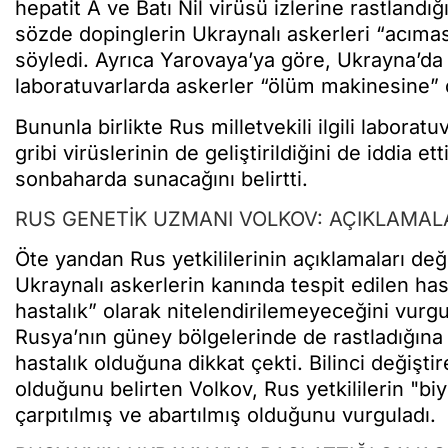
hepatit A ve Batı Nil virüsü izlerine rastlandığ
sözde dopinglerin Ukraynalı askerleri “acım
söyledi. Ayrıca Yarovaya’ya göre, Ukrayna’da 
laboratuvarlarda askerler “ölüm makinesine” 
Bununla birlikte Rus milletvekili ilgili labor
gribi virüslerinin de geliştirildiğini de iddia
sonbaharda sunacağını belirtti.
RUS GENETİK UZMANI VOLKOV: AÇIKLAMAL
Öte yandan Rus yetkililerinin açıklamaları de
Ukraynalı askerlerin kanında tespit edilen has
hastalık” olarak nitelendirilemeyeceğini vurgu
Rusya’nın güney bölgelerinde de rastladığına h
hastalık olduğuna dikkat çekti. Bilinci değişt
olduğunu belirten Volkov, Rus yetkililerin "biy
çarpıtılmış ve abartılmış olduğunu vurguladı.