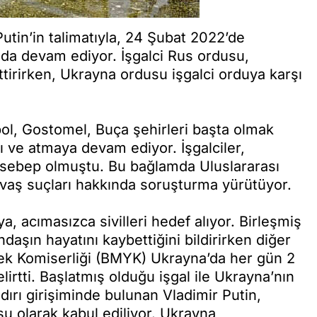
tin’in talimatıyla, 24 Şubat 2022’de
nda devam ediyor. İşgalci Rus ordusu,
tirirken, Ukrayna ordusu işgalci orduya karşı
iupol, Gostomel, Buça şehirleri başta olmak
tı ve atmaya devam ediyor. İşgalciler,
e sebep olmuştu. Bu bağlamda Uluslararası
aş suçları hakkında soruşturma yürütüyor.
, acımasızca sivilleri hedef alıyor. Birleşmiş
daşın hayatını kaybettiğini bildirirken diğer
sek Komiserliği (BMYK) Ukrayna’da her gün 2
rtti. Başlatmış olduğu işgal ile Ukrayna’nın
ırı girişiminde bulunan Vladimir Putin,
u olarak kabul ediliyor. Ukrayna