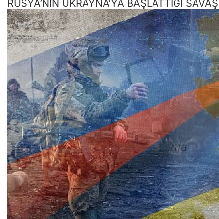
RUSYA’NIN UKRAYNA’YA BAŞLATTIĞI SAVA