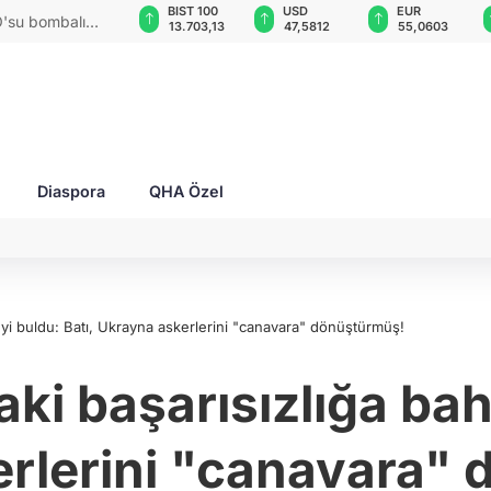
GAU/TRY
BIST 100
USD
EUR
O'su bombalı
6.519,74
13.703,13
47,5812
55,0603
Diaspora
QHA Özel
yi buldu: Batı, Ukrayna askerlerini "canavara" dönüştürmüş!
i başarısızlığa bah
rlerini "canavara"