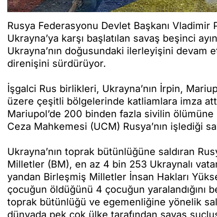
Rusya Federasyonu Devlet Başkanı Vladimir Pu
Ukrayna’ya karşı başlatılan savaş beşinci ayı
Ukrayna’nın doğusundaki ilerleyişini devam et
direnişini sürdürüyor.
İşgalci Rus birlikleri, Ukrayna’nın İrpin, Mar
üzere çeşitli bölgelerinde katliamlara imza at
Mariupol’de 200 binden fazla sivilin ölümün
Ceza Mahkemesi (UCM) Rusya’nın işlediği sav
Ukrayna’nın toprak bütünlüğüne saldıran Rusya
Milletler (BM), en az 4 bin 253 Ukraynalı vatan
yandan Birleşmiş Milletler İnsan Hakları Yük
çocuğun öldüğünü 4 çocuğun yaralandığını beli
toprak bütünlüğü ve egemenliğine yönelik sald
dünyada pek çok ülke tarafından savaş suçlus