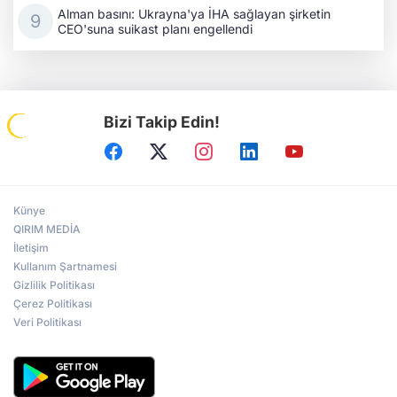
Alman basını: Ukrayna'ya İHA sağlayan şirketin
CEO'suna suikast planı engellendi
Bizi Takip Edin!
Künye
QIRIM MEDİA
İletişim
Kullanım Şartnamesi
Gizlilik Politikası
Çerez Politikası
Veri Politikası