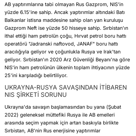
AB yaptırımlarına tabi olmayan Rus Gazprom, NIS'in
yüzde 6.15'ine sahip. Ancak yaptırımlar altındaki Batı
Balkanlar istisna maddesine sahip olan yan kuruluşu
Gazprom Neft ise yüzde 50 hisseye sahip. Sırbistan'ın
ithal ettiği ham petrolün çoğu, Hırvat petrol boru hattı
operatörü "Jadranski naftovod, JANAF" boru hattı
aracılığıyla geliyor ve çoğunlukla Rusya ve Irak'tan
geliyor. Sırbistan'ın 2020 Arz Güvenliği Beyanı'na göre
NIS'in ham petrolünün ülkenin toplam ihtiyacının yüzde
25'ini karşıladığı belirtiliyor.
UKRAYNA-RUSYA SAVAŞINDAN İTİBAREN
NIS ŞİRKETİ SORUNU
Ukrayna'da savaşın başlamasından bu yana (Şubat
2022) geleneksel müttefiki Rusya ile AB emelleri
arasında seçim yapmak için artan baskıyla birlikte
Sırbistan, AB'nin Rus enerjisine yaptırımlar