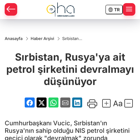
TR
Anasayfa
Haber Arşivi
Sırbistan,
Rusya'ya
ait petrol
Sırbistan, Rusya'ya ait
şirketini
devralmayı
düşünüyor
petrol şirketini devralmayı
düşünüyor
Cumhurbaşkanı Vucic, Sırbistan'ın
Rusya'nın sahip olduğu NIS petrol şirketini
geçici olarak "devralmak" zorunda