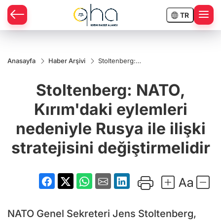
TR
Anasayfa
Haber Arşivi
Stoltenberg:
NATO,
Kırım'daki
Stoltenberg: NATO,
eylemleri
nedeniyle
Rusya ile ilişki
Kırım'daki eylemleri
stratejisini
değiştirmelidir
nedeniyle Rusya ile ilişki
stratejisini değiştirmelidir
NATO Genel Sekreteri Jens Stoltenberg,