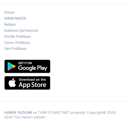
Künye
QIRIM MEDİA
İletişim
Kullanım Şartnamesi
Gizlilik Politikası
Çerez Politikası
Veri Politikası
HABER YAZILIMI
ve TURKTICARET.NET projesidir Copyright© 2006-
2026 Tüm hakları saklıdır.