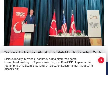
Yurtdışı Türkler ve Akraba Topluluklar Başkanlığı (YTB)
ve Türk Amerikan Ulusal Yönlendirme Komitesi (TASC)
Sizlere daha iyi hizmet sunabilmek adına sitemizde çerez
konumlandırmaktayız. Kişisel verileriniz, KVKK ve GDPR kapsamında
iş birliğinde, Cumhurbaşkanı Erdoğan’ın katılımlarıyla
toplanıp işlenir. Sitemizi kullanarak, çerezleri kullanmamızı kabul etmiş
olacaksınız.
ABD’de “Türk, Soydaş ve Müslüman Toplumuyla
Anasayfa
Haber Ara
Yazarlar
Buluşma Programı” düzenlendi. Doğrudan iletişimlerin
kurulduğu program kapsamında yurt dışındaki
çalışmalara ilişkin istişareler gerçekleştirildi.