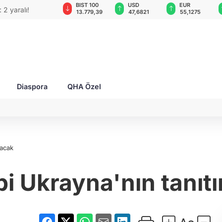
GAU/TRY
BIST 100
USD
EUR
 2 yaralı!
6.656,26
13.779,39
47,6821
55,1275
Diaspora
QHA Özel
pacak
ibi Ukrayna'nın tanıt