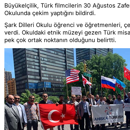
Büyükelçilik, Türk filmcilerin 30 Ağustos Zaf
Okulunda çekim yaptığını bildirdi.
Şark Dilleri Okulu öğrenci ve öğretmenleri, çe
verdi. Okuldaki etnik müzeyi gezen Türk misafi
pek çok ortak noktanın olduğunu belirtti.