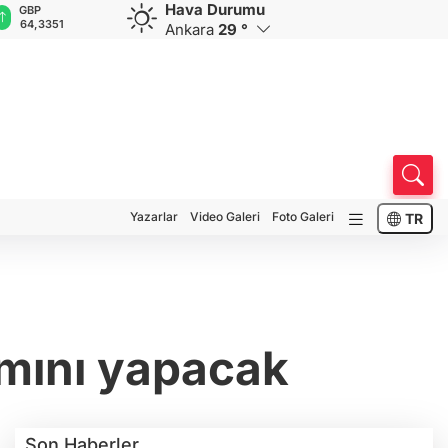
Hava Durumu
GBP
CHF
CAD
RUB
A
64,3351
58,9979
34,1783
0,5822
1
Ankara
29 °
Yazarlar
Video Galeri
Foto Galeri
TR
ımını yapacak
Son Haberler