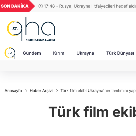
GEL
TND
BGN
VND
SON DAKİKA
17:48 - Rusya, Ukraynalı itfaiyecileri hedef aldı:
49
18,2690
16,3800
27,9743
0,0018
Gündem
Kırım
Ukrayna
Türk Dünyası
Anasayfa
Haber Arşivi
Türk film ekibi Ukrayna'nın tanıtımını ya
Türk film ek