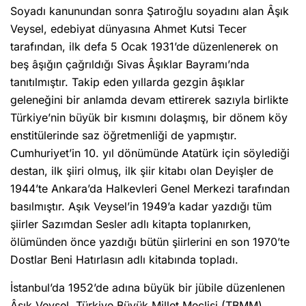
Soyadı kanunundan sonra Şatıroğlu soyadını alan Âşık
Veysel, edebiyat dünyasına Ahmet Kutsi Tecer
tarafından, ilk defa 5 Ocak 1931’de düzenlenerek on
beş âşığın çağrıldığı Sivas Âşıklar Bayramı’nda
tanıtılmıştır. Takip eden yıllarda gezgin âşıklar
geleneğini bir anlamda devam ettirerek sazıyla birlikte
Türkiye’nin büyük bir kısmını dolaşmış, bir dönem köy
enstitülerinde saz öğretmenliği de yapmıştır.
Cumhuriyet’in 10. yıl dönümünde Atatürk için söylediği
destan, ilk şiiri olmuş, ilk şiir kitabı olan Deyişler de
1944’te Ankara’da Halkevleri Genel Merkezi tarafından
basılmıştır. Aşık Veysel’in 1949’a kadar yazdığı tüm
şiirler Sazımdan Sesler adlı kitapta toplanırken,
ölümünden önce yazdığı bütün şiirlerini en son 1970’te
Dostlar Beni Hatırlasın adlı kitabında topladı.
İstanbul’da 1952’de adına büyük bir jübile düzenlenen
Âşık Veysel, Türkiye Büyük Millet Meclisi (TBMM)