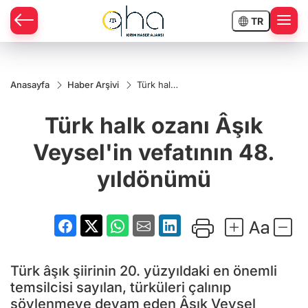
TR
Anasayfa
Haber Arşivi
Türk halk
ozanı Âşık
Veysel'in
Türk halk ozanı Âşık
vefatının
48.
yıldönümü
Veysel'in vefatının 48.
yıldönümü
Türk âşık şiirinin 20. yüzyıldaki en önemli
temsilcisi sayılan, türküleri çalınıp
söylenmeye devam eden Âşık Veysel