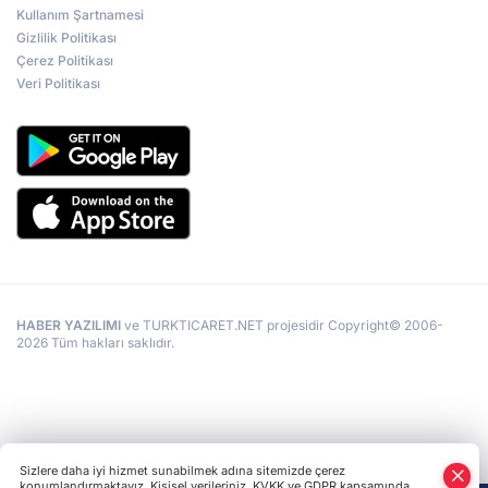
Kullanım Şartnamesi
Gizlilik Politikası
Çerez Politikası
Veri Politikası
HABER YAZILIMI
ve TURKTICARET.NET projesidir Copyright© 2006-
2026 Tüm hakları saklıdır.
Sizlere daha iyi hizmet sunabilmek adına sitemizde çerez
konumlandırmaktayız. Kişisel verileriniz, KVKK ve GDPR kapsamında