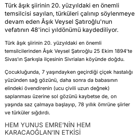
Türk âşık şiirinin 20. yüzyıldaki en önemli
temsilcisi sayılan, türküleri çalınıp söylenmeye
devam eden Âşık Veysel Şatıroğlu'nun
vefatının 48'inci yıldönümü kaydediliyor.
Türk âşık şiirinin 20. yüzyıldaki en önemli
temsilcilerinden Âşık Veysel Şatıroğlu 25 Ekim 1894'te
Sivas’ın Şarkışla ilçesinin Sivrialan köyünde doğdu.
Çocukluğunda, 7 yaşındayken geçirdiği çiçek hastalığı
yüzünden sağ gözünü, daha sonra da babasının
elindeki övendirenin (ucu çivili uzun değnek)
saplanması üzerine sol gözünü kaybetse de, on
yaşında saz çalmaya başlayıp, 78 yıllık ömrüne şiirler
ve türküler sığdırdı.
HEM YUNUS EMRE’NİN HEM
KARACAOĞLAN’IN ETKİSİ