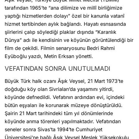
tarafından 1965’te “ana dilimize ve millî birliğimize
yaptığı hizmetlerden dolayı” özel bir kanunla vatanî
hizmet tertibinden aylık bağlandı. Hayatı esnsasında
şiirlerini çalıp söylediği plaklar dışında “Karanlık
Dünya” adı ile kendisinin ve köyünün görüntülendiği bir
film de çekildi. Filmin senaryosunu Bedri Rahmi
Eyüboğlu yazdı, Metin Erksan yönetti.
VEFATINDAN SONRA UNUTULMADI
Büyük Türk halk ozanı Âşık Veysel, 21 Mart 1973’te
doğduğu köy olan Sivrialan’da yaşamını yitirdi,
köyünde defnedildi. Vefatının ardından evi, içindeki
bütün eşyaları ile korunarak müzeye dönüştürüldü.
Şairin 21 Mart tarihindeki tüm yıl dönümlerinde
köyünde anma törenleri yapılmaktadır. Vefatından
seneler sonra Sivas’ta 1994’te Cumhuriyet
Üniversitesi’ne bağlı Âşık Veysel Meslek Yüksekokulu