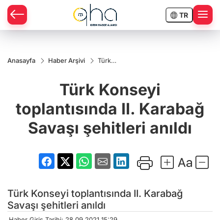
TR
Anasayfa
Haber Arşivi
Türk
Konseyi
toplantısında
Türk Konseyi
II. Karabağ
Savaşı
şehitleri
toplantısında II. Karabağ
anıldı
Savaşı şehitleri anıldı
Türk Konseyi toplantısında II. Karabağ
Savaşı şehitleri anıldı
Haber Giriş Tarihi: 28.09.2021 15:29