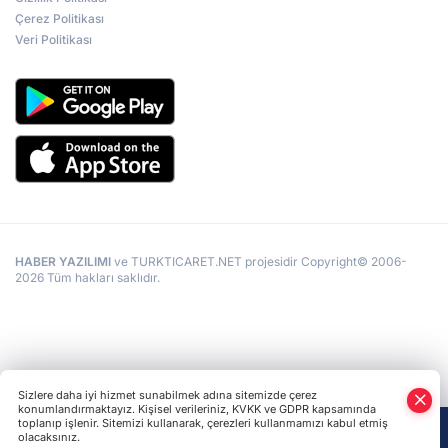
Çerez Politikası
Veri Politikası
HABER YAZILIMI
ve TURKTICARET.NET projesidir Copyright© 2006-
2026 Tüm hakları saklıdır.
Sizlere daha iyi hizmet sunabilmek adına sitemizde çerez
konumlandırmaktayız. Kişisel verileriniz, KVKK ve GDPR kapsamında
toplanıp işlenir. Sitemizi kullanarak, çerezleri kullanmamızı kabul etmiş
olacaksınız.