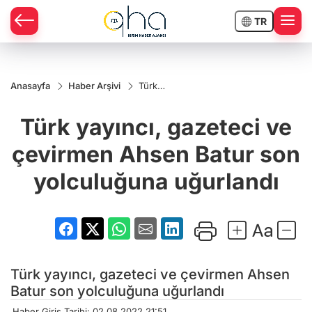
TR
Anasayfa
Haber Arşivi
Türk
yayıncı,
gazeteci ve
Türk yayıncı, gazeteci ve
çevirmen
Ahsen
Batur son
çevirmen Ahsen Batur son
yolculuğuna
uğurlandı
yolculuğuna uğurlandı
Türk yayıncı, gazeteci ve çevirmen Ahsen
Batur son yolculuğuna uğurlandı
Haber Giriş Tarihi: 02.08.2022 21:51