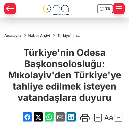
TR
Anasayfa
Haber Arşivi
Türkiye'nin
Odesa
Başkonsolosluğu:
Türkiye'nin Odesa
Mıkolayiv'den
Türkiye'ye tahliye
edilmek isteyen
Başkonsolosluğu:
vatandaşlara
duyuru
Mıkolayiv'den Türkiye'ye
tahliye edilmek isteyen
vatandaşlara duyuru