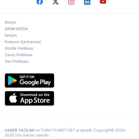
Künye
QIRIM MEDİA
İletişim
Kullanım Şartnamesi
Gizlilik Politikası
Çerez Politikası
Veri Politikası
HABER YAZILIMI
ve TURKTICARET.NET projesidir Copyright© 2006-
2026 Tüm hakları saklıdır.