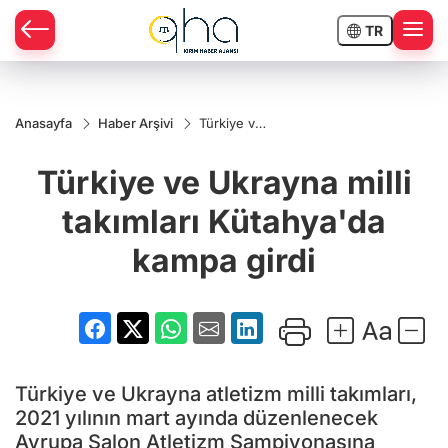
TR
Anasayfa
Haber Arşivi
Türkiye ve
Ukrayna
milli
Türkiye ve Ukrayna milli
takımları
Kütahya'da
kampa
takımları Kütahya'da
girdi
kampa girdi
Türkiye ve Ukrayna atletizm milli takımları,
2021 yılının mart ayında düzenlenecek
Avrupa Salon Atletizm Şampiyonasına