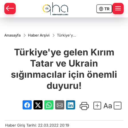
TR
Anasayfa
Haber Arşivi
Türkiye'ye
gelen Kırım
Tatar ve
Türkiye'ye gelen Kırım
Ukrain
sığınmacılar
için önemli
Tatar ve Ukrain
duyuru!
sığınmacılar için önemli
duyuru!
Haber Giriş Tarihi: 22.03.2022 20:19