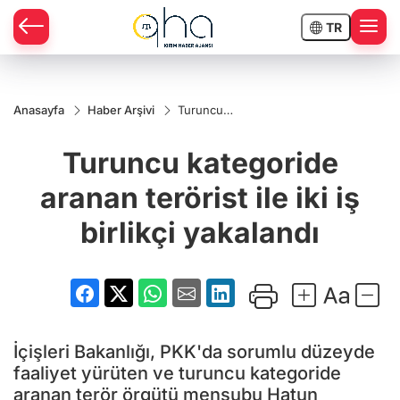
TR
Anasayfa
Haber Arşivi
Turuncu
kategoride
aranan
Turuncu kategoride
terörist ile
iki iş
birlikçi
aranan terörist ile iki iş
yakalandı
birlikçi yakalandı
İçişleri Bakanlığı, PKK'da sorumlu düzeyde
faaliyet yürüten ve turuncu kategoride
aranan terör örgütü mensubu Hatun