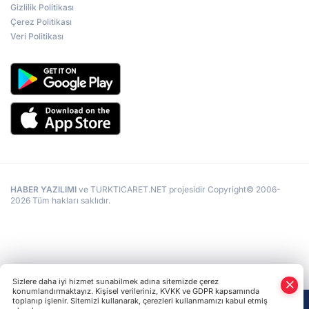
Gizlilik Politikası
Çerez Politikası
Veri Politikası
HABER YAZILIMI
ve TURKTICARET.NET projesidir Copyright© 2006-
2026 Tüm hakları saklıdır.
Sizlere daha iyi hizmet sunabilmek adına sitemizde çerez
konumlandırmaktayız. Kişisel verileriniz, KVKK ve GDPR kapsamında
toplanıp işlenir. Sitemizi kullanarak, çerezleri kullanmamızı kabul etmiş