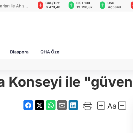
GAU/TRY
BIST 100
USD
EUR
 zaferlerini"
6.479,48
13.798,82
47,5849
54,9387
Diaspora
QHA Özel
 Konseyi ile "güven 