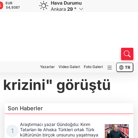
Hava Durumu
GBP
CHF
CAD
RUB
64,1387
58,5444
33,9214
0,5831
Ankara
29 °
Yazarlar
Video Galeri
Foto Galeri
TR
krizini" görüştü
Son Haberler
Araştırmacı yazar Gündoğdu: Kırım
Tatarları ile Ahıska Türkleri ortak Türk
kültürünün birçok unsurunu yaşatmaya