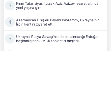
Kırım Tatar siyasi tutsak Aziz Azizov, esaret altında
yeni yaşına girdi
Azerbaycan Dışişleri Bakanı Bayramov, Ukrayna'nın
İrpin kentini ziyaret etti
Ukrayna-Rusya Savaşı'nın da ele alınacağı Erdoğan
başkanlığındaki MGK toplantısı başladı
Rusya’nın savaş ekonomisi can çekişiyor: Bir
Wildberries tesisi daha vuruldu!
Kıyiv’de kritik temaslar: Ukrayna ile Azerbaycan
dışişleri bakanları stratejik iş birliğini masaya yatırdı
Eski Fransa Başbakanı Attal: Rusya, 2027 seçim
sürecine müdahale ediyor
Rus SİHA’sı tren istasyonunu hedef aldı: 2 demiryolu
çalışanı hayatını kaybetti