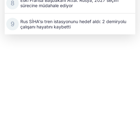
Eski Fransa Başbakanı Attal: Rusya, 2027 seçim
sürecine müdahale ediyor
Rus SİHA’sı tren istasyonunu hedef aldı: 2 demiryolu
çalışanı hayatını kaybetti