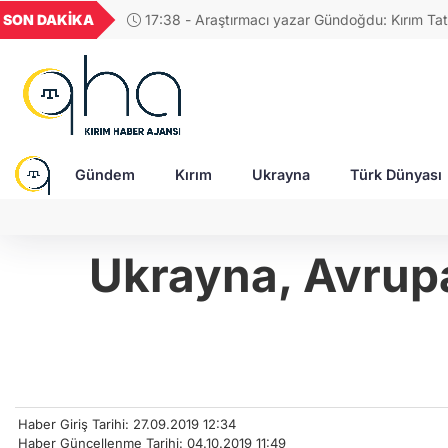
YU
GEL
TND
BGN
VND
SON DAKİKA
17:58 - Rusya'da Müslüman din adamına, "Tatar
1819
18,1969
16,2295
28,0626
0,0018
tasvir eden tablolar nedeniyle para cezası!
Gündem
Kırım
Ukrayna
Türk Dünyası
Ukrayna, Avrupa
Haber Giriş Tarihi: 27.09.2019 12:34
Haber Güncellenme Tarihi: 04.10.2019 11:49