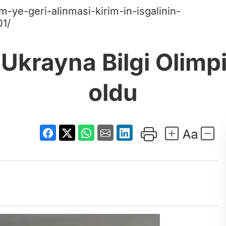
-ye-geri-alinmasi-kirim-in-isgalinin-
01/
i Ukrayna Bilgi Olim
oldu