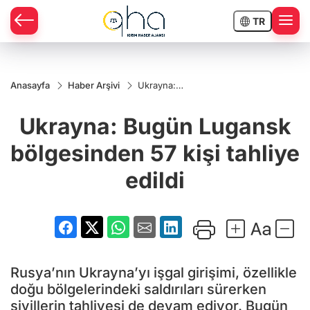
TR
Anasayfa
Haber Arşivi
Ukrayna:
Bugün
Lugansk
Ukrayna: Bugün Lugansk
bölgesinden
57 kişi
tahliye edildi
bölgesinden 57 kişi tahliye
edildi
Rusya’nın Ukrayna’yı işgal girişimi, özellikle
doğu bölgelerindeki saldırıları sürerken
sivillerin tahliyesi de devam ediyor. Bugün