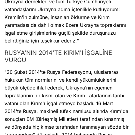
Ukrayna dernekleri ve tüm Türkiye Cumhuriyeti
vatandaşlarını Ukrayna adına içtenlikle kutluyorum!
Kremlin'in zulmüne, insanları öldürme ve Kırım
yarımadası da dahil olmak üzere Ukrayna topraklarını
işgal etme girişimlerine güçlü şekilde duruşunuzu
belirttiğiniz için teşekkür ederiz!"
RUSYA'NIN 2014'TE KIRIM'I İŞGALİNE
VURGU
"20 Şubat 2014'te Rusya Federasyonu, uluslararası
hukukun tüm normlarını ve kendi yükümlülüklerini
büyük ölçüde ihlal ederek, Ukrayna’nın egemen
topraklarının bir kısmı olan ve Kırım Tatarlarının tarihi
vatanı olan Kırım'ı işgal etmeye başladı. 16 Mart
2014'te Rusya, makineli tüfek namlusu altında Kırım'da
sonuçları BM (Birleşmiş Milletler) tarafından kınanmış
ve dünyada hiç kimse tarafından tanınmayan sözde bir
"referandum" düzenledi. 2014 baharında Rusya,