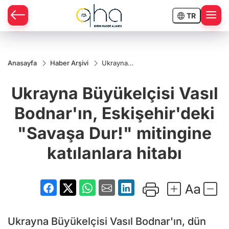
TR
Anasayfa
Haber Arşivi
Ukrayna
Büyükelçisi
Vasıl
Ukrayna Büyükelçisi Vasıl
Bodnar'ın,
Eskişehir'deki
"Savaşa Dur!"
Bodnar'ın, Eskişehir'deki
mitingine
katılanlara
"Savaşa Dur!" mitingine
hitabı
katılanlara hitabı
Ukrayna Büyükelçisi Vasıl Bodnar'ın, dün