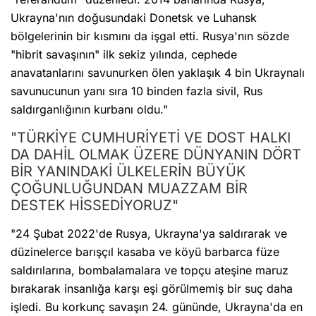
Ukrayna'nın doğusundaki Donetsk ve Luhansk
bölgelerinin bir kısmını da işgal etti. Rusya'nın sözde
"hibrit savaşının" ilk sekiz yılında, cephede
anavatanlarını savunurken ölen yaklaşık 4 bin Ukraynalı
savunucunun yanı sıra 10 binden fazla sivil, Rus
saldırganlığının kurbanı oldu."
"TÜRKİYE CUMHURİYETİ VE DOST HALKI
DA DAHİL OLMAK ÜZERE DÜNYANIN DÖRT
BİR YANINDAKİ ÜLKELERİN BÜYÜK
ÇOĞUNLUĞUNDAN MUAZZAM BİR
DESTEK HİSSEDİYORUZ"
"24 Şubat 2022'de Rusya, Ukrayna'ya saldırarak ve
düzinelerce barışçıl kasaba ve köyü barbarca füze
saldırılarına, bombalamalara ve topçu ateşine maruz
bırakarak insanlığa karşı eşi görülmemiş bir suç daha
işledi. Bu korkunç savaşın 24. gününde, Ukrayna'da en