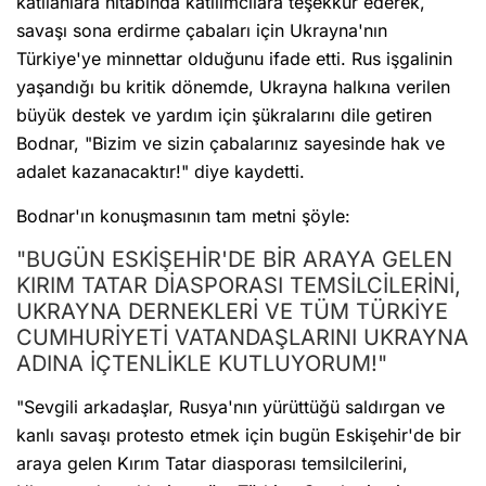
katılanlara hitabında katılımcılara teşekkür ederek,
savaşı sona erdirme çabaları için Ukrayna'nın
Türkiye'ye minnettar olduğunu ifade etti. Rus işgalinin
yaşandığı bu kritik dönemde, Ukrayna halkına verilen
büyük destek ve yardım için şükralarını dile getiren
Bodnar, "Bizim ve sizin çabalarınız sayesinde hak ve
adalet kazanacaktır!" diye kaydetti.
Bodnar'ın konuşmasının tam metni şöyle:
"BUGÜN ESKİŞEHİR'DE BİR ARAYA GELEN
KIRIM TATAR DİASPORASI TEMSİLCİLERİNİ,
UKRAYNA DERNEKLERİ VE TÜM TÜRKİYE
CUMHURİYETİ VATANDAŞLARINI UKRAYNA
ADINA İÇTENLİKLE KUTLUYORUM!"
"Sevgili arkadaşlar, Rusya'nın yürüttüğü saldırgan ve
kanlı savaşı protesto etmek için bugün Eskişehir'de bir
araya gelen Kırım Tatar diasporası temsilcilerini,