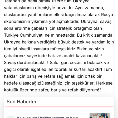
Tatarları da dahil olmak üzere tüm Ukrayna
vatandaşlarının direnişiyle bozuldu. Aynı zamanda,
uluslararası yaptırımların etkisi kaçınılmaz olarak Rusya
ekonomisinin yıkımına yol açmaktadır. Ukrayna, savaşı
sona erdirme çabaları için stratejik ortağımız olan
Türkiye Cumhuriyeti'ne minnettardır. Bu kritik zamanda
Ukrayna halkına verdiğiniz büyük destek ve yardım için
tüm iyi niyetli insanlara müteşekkiriz!Bizim ve sizin
çabalarınız sayesinde hak ve adalet kazanacaktır!
Savaş durdurulacaktır! Saldırgan cezasını bulacak ve
geçici olarak işgal edilen topraklar kurtarılacaktır! Tüm
halklar için barış ve refahı sağlamak için ortak bir
hedefe ulaşacağız!Desteğiniz için teşekkürler! Herkese
kötülük üzerinde zafer, barış ve refah diliyorum!"
Son Haberler
Kıyiv'de yerli halklar toplantısı: Kırım