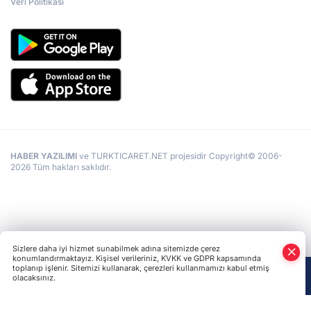
Veri Politikası
HABER YAZILIMI
ve TURKTICARET.NET projesidir Copyright© 2006-
2026 Tüm hakları saklıdır.
Sizlere daha iyi hizmet sunabilmek adına sitemizde çerez
konumlandırmaktayız. Kişisel verileriniz, KVKK ve GDPR kapsamında
toplanıp işlenir. Sitemizi kullanarak, çerezleri kullanmamızı kabul etmiş
olacaksınız.
Anasayfa
Haber Ara
Yazarlar