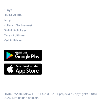
Künye
QIRIM MEDİA
İletişim
Kullanım Şartnamesi
Gizlilik Politikası
Çerez Politikası
Veri Politikası
HABER YAZILIMI
ve TURKTICARET.NET projesidir Copyright© 2006-
2026 Tüm hakları saklıdır.