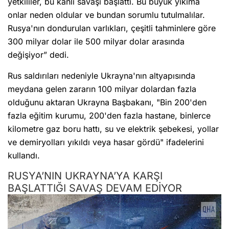
yetkililer, bu kanlı savaşı başlattı. Bu büyük yıkıma
onlar neden oldular ve bundan sorumlu tutulmalılar.
Rusya'nın dondurulan varlıkları, çeşitli tahminlere göre
300 milyar dolar ile 500 milyar dolar arasında
değişiyor” dedi.
Rus saldırıları nedeniyle Ukrayna'nın altyapısında
meydana gelen zararın 100 milyar dolardan fazla
olduğunu aktaran Ukrayna Başbakanı, "Bin 200'den
fazla eğitim kurumu, 200'den fazla hastane, binlerce
kilometre gaz boru hattı, su ve elektrik şebekesi, yollar
ve demiryolları yıkıldı veya hasar gördü" ifadelerini
kullandı.
RUSYA’NIN UKRAYNA’YA KARŞI
BAŞLATTIĞI SAVAŞ DEVAM EDİYOR