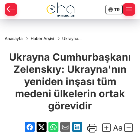
TR
Anasayfa
Haber Arşivi
Ukrayna
Cumhurbaşkanı
Zelenskıy:
Ukrayna Cumhurbaşkanı
Ukrayna'nın
yeniden inşası
tüm medeni
Zelenskıy: Ukrayna'nın
ülkelerin ortak
görevidir
yeniden inşası tüm
medeni ülkelerin ortak
görevidir