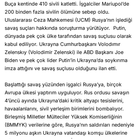
Buça kentinde 410 sivili katletti. İşgalciler Mariupol’de
200 binden fazla sivilin ölümüne sebep oldu.
Uluslararası Ceza Mahkemesi (UCM) Rusya’nın işlediği
savaş suçları hakkında soruşturma yürütüyor. Putin,
dünyada pek çok ülke tarafından savaş suçlusu olarak
kabul ediliyor. Ukrayna Cumhurbaşkanı Volodımır
Zelenskıy (Volodimir Zelenski) ile ABD Başkanı Joe
Biden ve pek çok lider Putin’in Ukrayna’da soykırıma
imza attığını ve savaş suçlusu olduğunu ilan etti.
Başlattığı savaş yüzünden işgalci Rusya’ya, birçok
Avrupa ülkesi yaptırım uyguluyor. Rus ordusu savaşın
4’üncü ayında Ukrayna’daki kritik altyapı tesislerini,
havaalanlarını, sivil yerleşim birimlerini bombalıyor.
Birleşmiş Milletler Mülteciler Yüksek Komiserliğinin
(BMMYK) verilerine göre, Rusya’nın saldırıları nedeniyle
5 milyonu aşkın Ukrayna vatandaşı komşu ülkelerine