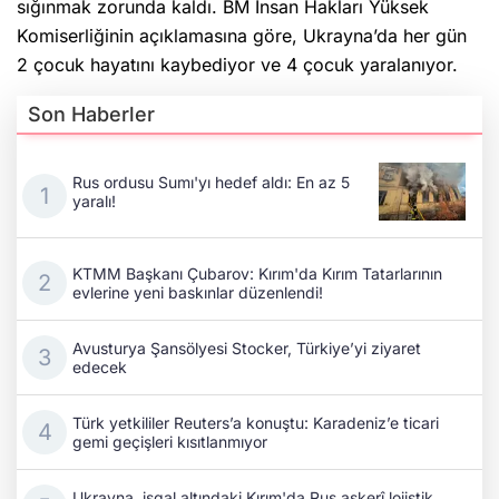
sığınmak zorunda kaldı. BM İnsan Hakları Yüksek
Komiserliğinin açıklamasına göre, Ukrayna’da her gün
2 çocuk hayatını kaybediyor ve 4 çocuk yaralanıyor.
Son Haberler
Rus ordusu Sumı'yı hedef aldı: En az 5
yaralı!
KTMM Başkanı Çubarov: Kırım'da Kırım Tatarlarının
evlerine yeni baskınlar düzenlendi!
Avusturya Şansölyesi Stocker, Türkiye’yi ziyaret
edecek
Türk yetkililer Reuters’a konuştu: Karadeniz’e ticari
gemi geçişleri kısıtlanmıyor
Ukrayna, işgal altındaki Kırım'da Rus askerî lojistik