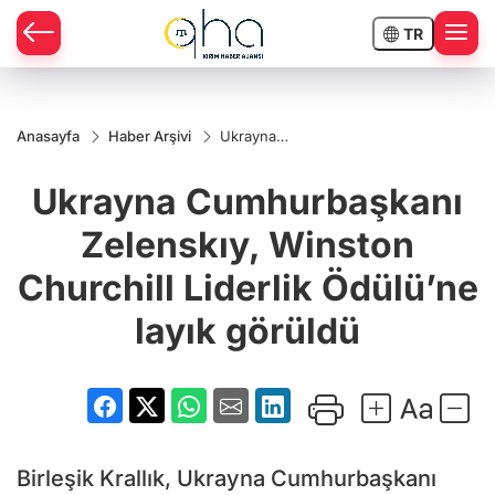
TR
Anasayfa
Haber Arşivi
Ukrayna
Cumhurbaşkanı
Zelenskıy,
Ukrayna Cumhurbaşkanı
Winston
Churchill
Liderlik
Zelenskıy, Winston
Ödülü’ne layık
görüldü
Churchill Liderlik Ödülü’ne
layık görüldü
Birleşik Krallık, Ukrayna Cumhurbaşkanı