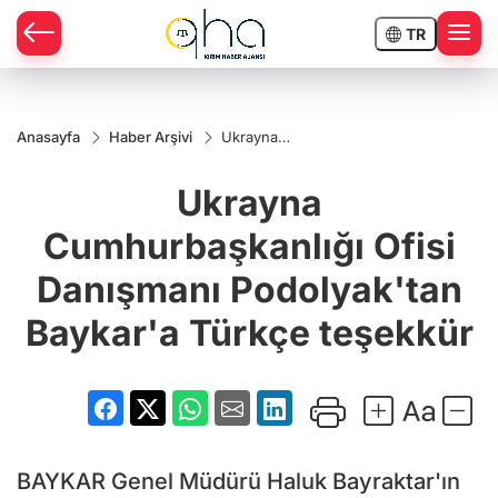
TR
Anasayfa
Haber Arşivi
Ukrayna
Cumhurbaşkanlığı
Ofisi Danışmanı
Ukrayna
Podolyak'tan
Baykar'a Türkçe
teşekkür
Cumhurbaşkanlığı Ofisi
Danışmanı Podolyak'tan
Baykar'a Türkçe teşekkür
BAYKAR Genel Müdürü Haluk Bayraktar'ın