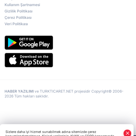
Kullanım Şartnamesi
Gizlilik Politikası
Çerez Politikası
Veri Politikası
HABER YAZILIMI
ve TURKTICARET.NET projesidir Copyright© 2006-
2026 Tüm hakları saklıdır.
Sizlere daha iyi hizmet sunabilmek adına sitemizde çerez