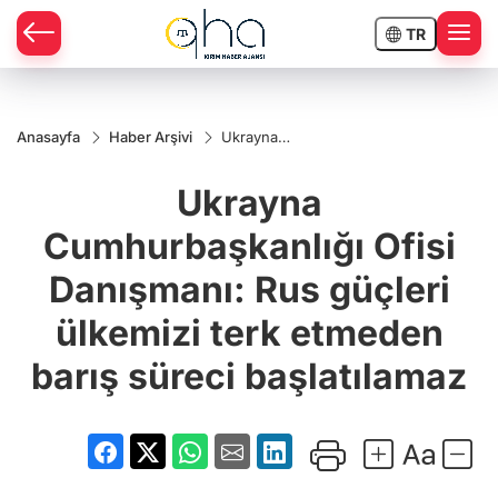
TR
Anasayfa
Haber Arşivi
Ukrayna
Cumhurbaşkanlığı
Ofisi Danışmanı:
Ukrayna
Rus güçleri
ülkemizi terk
etmeden barış
Cumhurbaşkanlığı Ofisi
süreci
başlatılamaz
Danışmanı: Rus güçleri
ülkemizi terk etmeden
barış süreci başlatılamaz