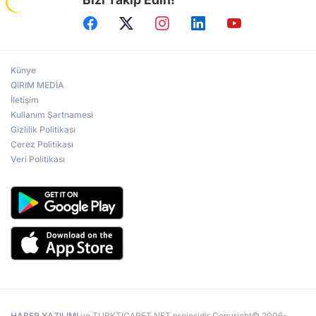
Künye
QIRIM MEDİA
İletişim
Kullanım Şartnamesi
Gizlilik Politikası
Çerez Politikası
Veri Politikası
HABER YAZILIMI
ve TURKTICARET.NET projesidir Copyright© 2006-