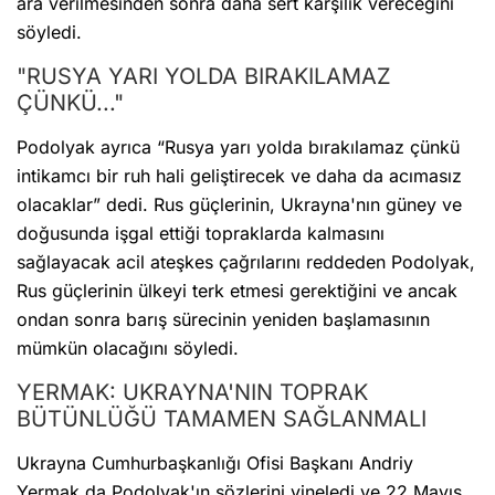
ara verilmesinden sonra daha sert karşılık vereceğini
söyledi.
"RUSYA YARI YOLDA BIRAKILAMAZ
ÇÜNKÜ..."
Podolyak ayrıca “Rusya yarı yolda bırakılamaz çünkü
intikamcı bir ruh hali geliştirecek ve daha da acımasız
olacaklar” dedi. Rus güçlerinin, Ukrayna'nın güney ve
doğusunda işgal ettiği topraklarda kalmasını
sağlayacak acil ateşkes çağrılarını reddeden Podolyak,
Rus güçlerinin ülkeyi terk etmesi gerektiğini ve ancak
ondan sonra barış sürecinin yeniden başlamasının
mümkün olacağını söyledi.
YERMAK: UKRAYNA'NIN TOPRAK
BÜTÜNLÜĞÜ TAMAMEN SAĞLANMALI
Ukrayna Cumhurbaşkanlığı Ofisi Başkanı Andriy
Yermak da Podolyak'ın sözlerini yineledi ve 22 Mayıs