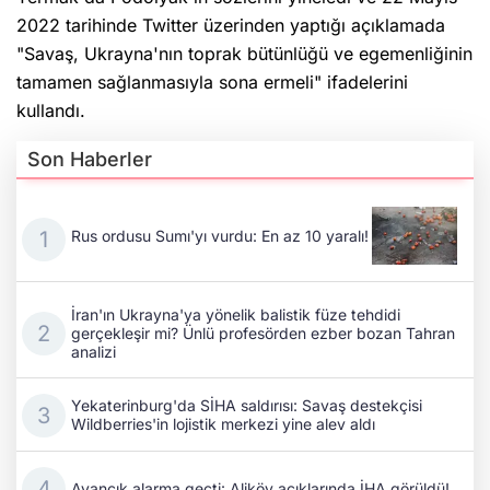
2022 tarihinde Twitter üzerinden yaptığı açıklamada
"Savaş, Ukrayna'nın toprak bütünlüğü ve egemenliğinin
tamamen sağlanmasıyla sona ermeli" ifadelerini
kullandı.
Son Haberler
Rus ordusu Sumı'yı vurdu: En az 10 yaralı!
İran'ın Ukrayna'ya yönelik balistik füze tehdidi
gerçekleşir mi? Ünlü profesörden ezber bozan Tahran
analizi
Yekaterinburg'da SİHA saldırısı: Savaş destekçisi
Wildberries'in lojistik merkezi yine alev aldı
Ayancık alarma geçti: Aliköy açıklarında İHA görüldü!