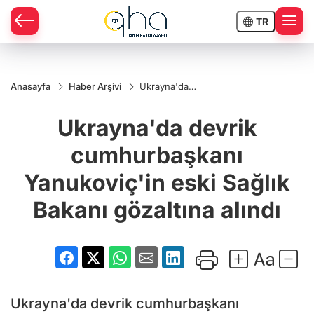
TR
Anasayfa
Haber Arşivi
Ukrayna'da
devrik
cumhurbaşkanı
Ukrayna'da devrik
Yanukoviç'in
eski Sağlık
Bakanı
cumhurbaşkanı
gözaltına alındı
Yanukoviç'in eski Sağlık
Bakanı gözaltına alındı
Ukrayna'da devrik cumhurbaşkanı