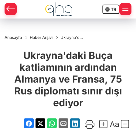
TR
Anasayfa
Haber Arşivi
Ukrayna'daki
Buça
katliamının
Ukrayna'daki Buça
ardından
Almanya ve
Fransa, 75
katliamının ardından
Rus
diplomatı
Almanya ve Fransa, 75
sınır dışı
ediyor
Rus diplomatı sınır dışı
ediyor