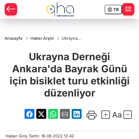
TR
Anasayfa
Haber Arşivi
Ukrayna
Derneği
Ankara'da
Ukrayna Derneği
Bayrak
Günü için
bisiklet
Ankara'da Bayrak Günü
turu
etkinliği
için bisiklet turu etkinliği
düzenliyor
düzenliyor
Haber Giriş Tarihi: 16.08.2022 12:42