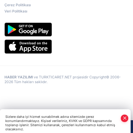
Çerez Politikası
Veri Politikası
HABER YAZILIMI
ve TURKTICARET.NET projesidir Copyright© 2006-
2026 Tüm hakları saklıdır.
Sizlere daha iyi hizmet sunabilmek adına sitemizde çerez
konumlandırmaktayız. Kişisel verileriniz, KVKK ve GDPR kapsamında
toplanıp işlenir. Sitemizi kullanarak, çerezleri kullanmamızı kabul etmiş
olacaksınız.