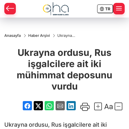
TR
Anasayfa
Haber Arşivi
Ukrayna
ordusu,
Rus
Ukrayna ordusu, Rus
işgalcilere
ait iki
mühimmat
işgalcilere ait iki
deposunu
vurdu
mühimmat deposunu
vurdu
Ukrayna ordusu, Rus işgalcilere ait iki