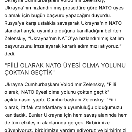
Ukrayna Cumhurbaşkanı Volodımır Zelenskıy,
Ukrayna'nın hızlandırılmış prosedüre göre NATO üyesi
olamak için bugün başvuru yapacağını duyurdu.
Rusya’ya karşı ustalıkla savaşarak Ukrayna’nın NATO
standartlarıyla uyumlu olduğunu kanıtladığını belirten
Zelenskıy, “Ukrayna'nın NATO'ya hızlandırılmış katılım
başvurusunu imzalayarak kararlı adımımızı atıyoruz.”
dedi.
"FİİLİ OLARAK NATO ÜYESİ OLMA YOLUNU
ÇOKTAN GEÇTİK"
Ukrayna Cumhurbaşkanı Volodımır Zelenskıy, "Fiili
olarak, NATO üyesi olma yolunu çoktan geçtik"
açıklamasını yaptı. Cumhurbaşkanı Zelenskıy, "Fiili
olarak, İttifak standartlarıyla uyumluluğu olduğumuzu
kanıtladık. Bunlar Ukrayna için hem savaş alanında hem
de tüm etkileşim alanlarında gerçek. Birbirimize
güveniyoruz, birbirimize yardım ediyoruz ve birbirimizi