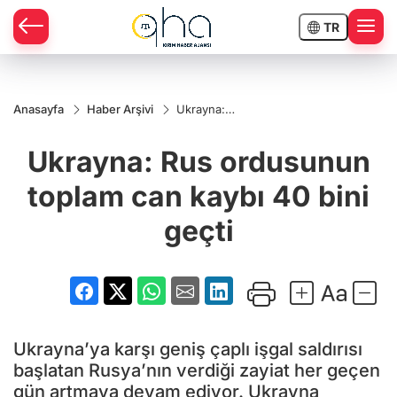
TR
Anasayfa
Haber Arşivi
Ukrayna:
Rus
ordusunun
Ukrayna: Rus ordusunun
toplam can
kaybı 40
bini geçti
toplam can kaybı 40 bini
geçti
Ukrayna’ya karşı geniş çaplı işgal saldırısı
başlatan Rusya’nın verdiği zayiat her geçen
gün artmaya devam ediyor. Ukrayna