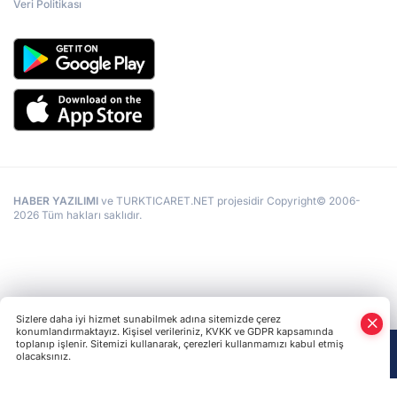
Veri Politikası
HABER YAZILIMI
ve TURKTICARET.NET projesidir Copyright© 2006-
2026 Tüm hakları saklıdır.
Sizlere daha iyi hizmet sunabilmek adına sitemizde çerez
konumlandırmaktayız. Kişisel verileriniz, KVKK ve GDPR kapsamında
toplanıp işlenir. Sitemizi kullanarak, çerezleri kullanmamızı kabul etmiş
olacaksınız.
Anasayfa
Haber Ara
Yazarlar