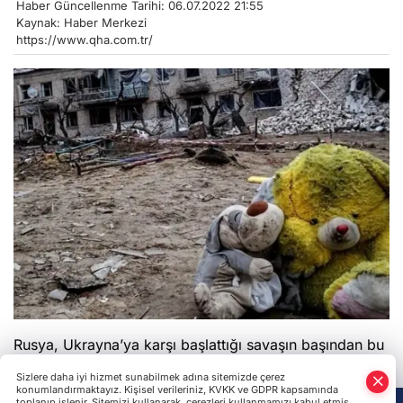
Haber Güncellenme Tarihi: 06.07.2022 21:55
Kaynak: Haber Merkezi
https://www.qha.com.tr/
Rusya, Ukrayna’ya karşı başlattığı savaşın başından bu
yana 346 çocuğun ölümüne sebep oldu. Resmi
Sizlere daha iyi hizmet sunabilmek adına sitemizde çerez
bilgilere göre, 645’ten fazla çocuğun yaralandığı
konumlandırmaktayız. Kişisel verileriniz, KVKK ve GDPR kapsamında
toplanıp işlenir. Sitemizi kullanarak, çerezleri kullanmamızı kabul etmiş