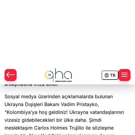
Ukrayna ve Kolombiya arasında vizesiz rejim
anlaşmasına imza atıldı.
Sosyal medya üzerinden açıklamalarda bulunan
Ukrayna Dışişleri Bakanı Vadim Pristayko,
“Kolombiya’ya hoş geldiniz! Ukrayna vatandaşlarının
vizesiz gidebilecekleri bir ülke daha. Şimdi
meslektaşım Carlos Holmes Trujillo ile sözleşme
imzaladık. New York’taki çalışmalarımıza devam