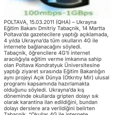
POLTAVA, 15.03.2011 (QHA) – Ukrayna
Eğitim Bakanı Dmitriy Tabaçnik, 14 Martta
Poltava’da gazetecilere yaptığı açıklamada,
Sizlere daha iyi hizmet sunabilmek adına sitemizde çerez
4 yılda Ukrayna’da tüm okulların 4G ile
konumlandırmaktayız. Kişisel verileriniz, KVKK ve GDPR kapsamında
toplanıp işlenir. Sitemizi kullanarak, çerezleri kullanmamızı kabul etmiş
internete bağlanacağını söyledi.
olacaksınız.
Anasayfa
Haber Ara
Yazarlar
Tabaçnik, öğrencilere 4G’li internet
aracılığıyla eğitim verme imkanına sahip
olan Poltava Kondratyuk Üniversitesine
yaptığı ziyaret sırasında Eğitim Bakanlığın
aynı projeyi Açık Dünya (Otkrıtıy Mir) ulusal
programı kapsamında hazırlamakta
olduğunu söyledi. Ukrayna’da kış
döneminde okullarda gripten dolayı sık
olarak karantina ilan edildiğini, bundan
dolayı derslere ara verildiğini belirten
Tabaçnik, “Okullar 4G ile internete