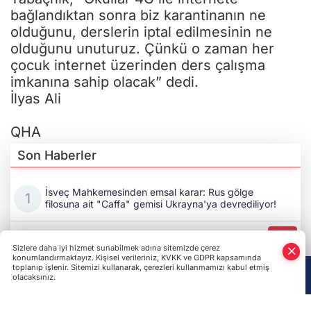
bağlandıktan sonra biz karantinanın ne
olduğunu, derslerin iptal edilmesinin ne
olduğunu unuturuz. Çünkü o zaman her
çocuk internet üzerinden ders çalışma
imkanına sahip olacak” dedi.
İlyas Ali
QHA
Son Haberler
İsveç Mahkemesinden emsal karar: Rus gölge
filosuna ait "Caffa" gemisi Ukrayna'ya devrediliyor!
ABD ile Ukrayna arasındaki istihbarat paylaşımı
yeniden üst seviyeye çıktı
Ukrayna'nın güneyinde Rus bombardımanı: En az bir
ölü, 30 yaralı!