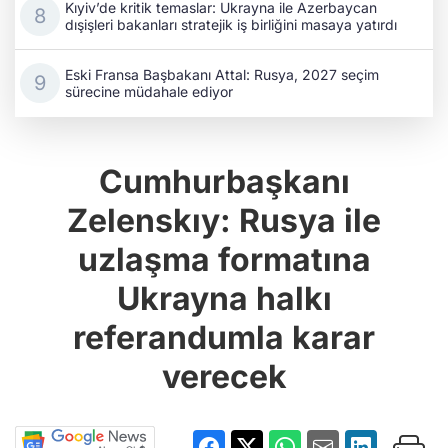
Cumhurbaşkanı
Zelenskıy: Rusya ile
uzlaşma formatına
Ukrayna halkı
referandumla karar
verecek
Haber Giriş Tarihi: 22.03.2022 00:46
Haber Güncellenme Tarihi: 22.03.2022 01:22
Kaynak: Haber Merkezi
https://www.qha.com.tr/