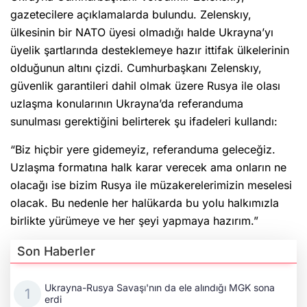
sunulması gerektiğini belirterek şu ifadeleri kullandı:
toplanıp işlenir. Sitemizi kullanarak, çerezleri kullanmamızı kabul etmiş
olacaksınız.
Anasayfa
Haber Ara
Yazarlar
“Biz hiçbir yere gidemeyiz, referanduma geleceğiz.
Uzlaşma formatına halk karar verecek ama onların ne
olacağı ise bizim Rusya ile müzakerelerimizin meselesi
olacak. Bu nedenle her halükarda bu yolu halkımızla
birlikte yürümeye ve her şeyi yapmaya hazırım.”
Son Haberler
Ukrayna-Rusya Savaşı'nın da ele alındığı MGK sona
erdi
Araştırmacı yazar Gündoğdu: Kırım Tatarları ile Ahıska
Türkleri ortak Türk kültürünün birçok unsurunu
yaşatmaya devam ediyor
Rusya'da Müslüman din adamına, "Tatar zaferlerini"
tasvir eden tablolar nedeniyle para cezası!