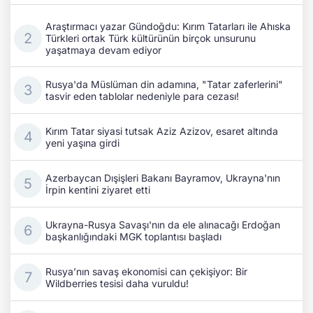
Kırım Tatar siyasi tutsak Aziz Azizov, esaret altında
yeni yaşına girdi
Azerbaycan Dışişleri Bakanı Bayramov, Ukrayna'nın
İrpin kentini ziyaret etti
Ukrayna-Rusya Savaşı'nın da ele alınacağı Erdoğan
başkanlığındaki MGK toplantısı başladı
Rusya’nın savaş ekonomisi can çekişiyor: Bir
Wildberries tesisi daha vuruldu!
Kıyiv’de kritik temaslar: Ukrayna ile Azerbaycan
dışişleri bakanları stratejik iş birliğini masaya yatırdı
Eski Fransa Başbakanı Attal: Rusya, 2027 seçim
sürecine müdahale ediyor