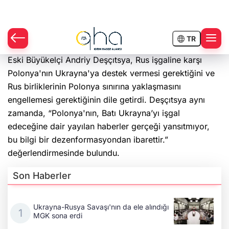
engellemesi gerektiğinin dile getirdi. Deşçıtsya aynı
zamanda, “Polonya'nın, Batı Ukrayna’yı işgal
edeceğine dair yayılan haberler gerçeği yansıtmıyor,
bu bilgi bir dezenformasyondan ibarettir.”
değerlendirmesinde bulundu.
Son Haberler
Ukrayna-Rusya Savaşı'nın da ele alındığı
MGK sona erdi
Araştırmacı yazar Gündoğdu: Kırım Tatarları ile Ahıska
Türkleri ortak Türk kültürünün birçok unsurunu
yaşatmaya devam ediyor
Rusya'da Müslüman din adamına, "Tatar zaferlerini"
tasvir eden tablolar nedeniyle para cezası!