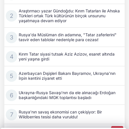
Kırım Tatar siyasi tutsak Aziz Azizov, esaret altında
yeni yaşına girdi
Azerbaycan Dışişleri Bakanı Bayramov, Ukrayna'nın
İrpin kentini ziyaret etti
Ukrayna-Rusya Savaşı'nın da ele alınacağı Erdoğan
başkanlığındaki MGK toplantısı başladı
Rusya’nın savaş ekonomisi can çekişiyor: Bir
Wildberries tesisi daha vuruldu!
Kıyiv’de kritik temaslar: Ukrayna ile Azerbaycan
dışişleri bakanları stratejik iş birliğini masaya yatırdı
Eski Fransa Başbakanı Attal: Rusya, 2027 seçim
sürecine müdahale ediyor