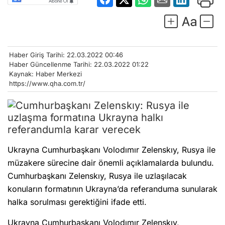
Ukrayna Cumhurbaşkanı Volodımır Zelenskıy, Rusya ile
müzakere sürecine dair önemli açıklamalarda bulundu.
Cumhurbaşkanı Zelenskıy, Rusya ile uzlaşılacak
konuların formatının Ukrayna’da referanduma sunularak
halka sorulması gerektiğini ifade etti.
Ukrayna Cumhurbaşkanı Volodımır Zelenskıy,
gazetecilere açıklamalarda bulundu. Zelenskıy,
ülkesinin bir NATO üyesi olmadığı halde Ukrayna’yı
üyelik şartlarında desteklemeye hazır ittifak ülkelerinin
olduğunun altını çizdi. Cumhurbaşkanı Zelenskıy,
güvenlik garantileri dahil olmak üzere Rusya ile olası
uzlaşma konularının Ukrayna’da referanduma
Sizlere daha iyi hizmet sunabilmek adına sitemizde çerez
konumlandırmaktayız. Kişisel verileriniz, KVKK ve GDPR kapsamında