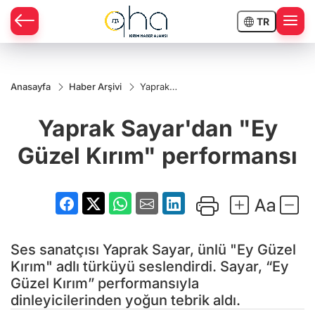
TR
Anasayfa
Haber Arşivi
Yaprak
Sayar'dan
"Ey Güzel
Yaprak Sayar'dan "Ey
Kırım"
performansı
Güzel Kırım" performansı
Ses sanatçısı Yaprak Sayar, ünlü "Ey Güzel
Kırım" adlı türküyü seslendirdi. Sayar, “Ey
Güzel Kırım” performansıyla
dinleyicilerinden yoğun tebrik aldı.