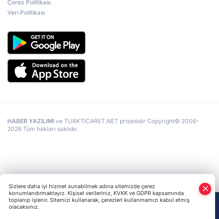
Çerez Politikası
Veri Politikası
HABER YAZILIMI
ve TURKTICARET.NET projesidir Copyright© 2006-
2026 Tüm hakları saklıdır.
Sizlere daha iyi hizmet sunabilmek adına sitemizde çerez
konumlandırmaktayız. Kişisel verileriniz, KVKK ve GDPR kapsamında
toplanıp işlenir. Sitemizi kullanarak, çerezleri kullanmamızı kabul etmiş
olacaksınız.
Anasayfa
Haber Ara
Yazarlar