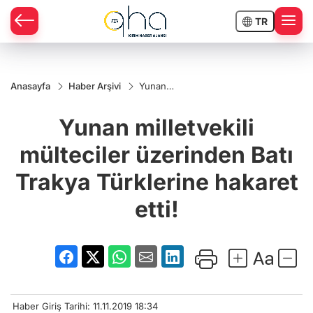
TR
Anasayfa
Haber Arşivi
Yunan
milletvekili
mülteciler
Yunan milletvekili
üzerinden
Batı
Trakya
mülteciler üzerinden Batı
Türklerine
hakaret
Trakya Türklerine hakaret
etti!
etti!
Haber Giriş Tarihi: 11.11.2019 18:34