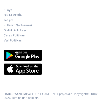
Künye
QIRIM MEDİA
İletişim
Kullanım Şartnamesi
Gizlilik Politikası
Çerez Politikası
Veri Politikası
HABER YAZILIMI
ve TURKTICARET.NET projesidir Copyright© 2006-
2026 Tüm hakları saklıdır.